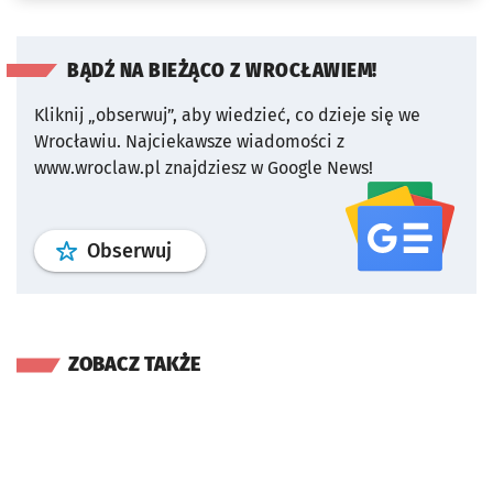
BĄDŹ NA BIEŻĄCO Z WROCŁAWIEM!
Kliknij „obserwuj”, aby wiedzieć, co dzieje się we
Wrocławiu.
Najciekawsze wiadomości z
www.wroclaw.pl znajdziesz w Google News!
profil
google news
serwisu wroclaw
Obserwuj
ZOBACZ TAKŻE