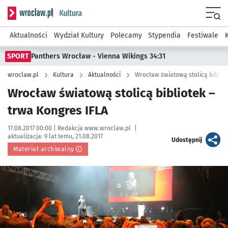
Serwis informacyjny wroclaw.pl podserwis: Kultura
Menu
Aktualności
Wydział Kultury
Polecamy
Stypendia
Festiwale
SPORT
Panthers Wrocław - Vienna Wikings 34:31
wroclaw.pl
Kultura
Aktualności
Wrocław światową stolicą bibliot
Wrocław światową stolicą bibliotek –
trwa Kongres IFLA
Data publikacji:
Autor:
17.08.2017 00:00 |
Redakcja www.wroclaw.pl
|
aktualizacja:
9 lat temu, 21.08.2017
artykuł
Udostępnij
Materiał archiwalny
Kliknij, aby powiększyć