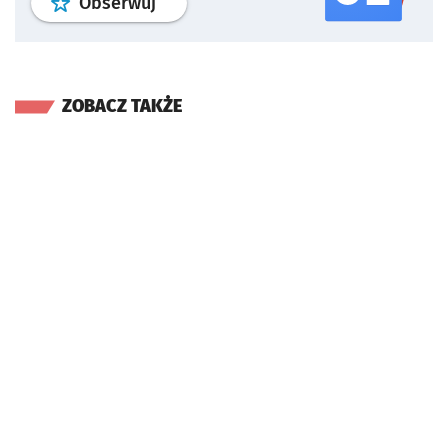
profil
google news
serwisu wroclaw
Obserwuj
ZOBACZ TAKŻE