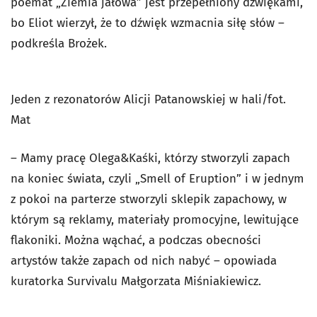
poemat „Ziemia jałowa” jest przepełniony dźwiękami,
bo Eliot wierzył, że to dźwięk wzmacnia siłę słów –
podkreśla Brożek.
Jeden z rezonatorów Alicji Patanowskiej w hali/fot.
Mat
– Mamy pracę Olega&Kaśki, którzy stworzyli zapach
na koniec świata, czyli „Smell of Eruption” i w jednym
z pokoi na parterze stworzyli sklepik zapachowy, w
którym są reklamy, materiały promocyjne, lewitujące
flakoniki. Można wąchać, a podczas obecności
artystów także zapach od nich nabyć – opowiada
kuratorka Survivalu Małgorzata Miśniakiewicz.