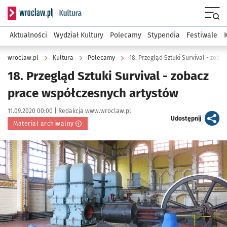
Serwis informacyjny wroclaw.pl podserwis: Kultura
Menu
Aktualności
Wydział Kultury
Polecamy
Stypendia
Festiwale
wroclaw.pl
Kultura
Polecamy
18. Przegląd Sztuki Survival - zob
18. Przegląd Sztuki Survival - zobacz
prace współczesnych artystów
Data publikacji:
Autor:
11.09.2020 00:00 |
Redakcja www.wroclaw.pl
artykuł
Udostępnij
Materiał archiwalny
Kliknij, aby powiększyć