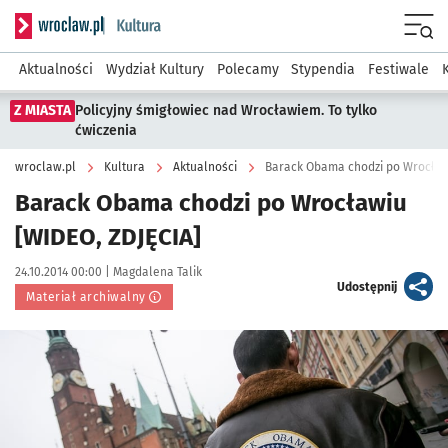
Serwis informacyjny wroclaw.pl podserwis: Kultura
Menu
Aktualności
Wydział Kultury
Polecamy
Stypendia
Festiwale
Z MIASTA
Policyjny śmigłowiec nad Wrocławiem. To tylko
ćwiczenia
wroclaw.pl
Kultura
Aktualności
Barack Obama chodzi po Wrocław
Barack Obama chodzi po Wrocławiu
[WIDEO, ZDJĘCIA]
Data publikacji:
Autor:
24.10.2014 00:00 |
Magdalena Talik
artykuł
Udostępnij
Materiał archiwalny
Kliknij, aby powiększyć