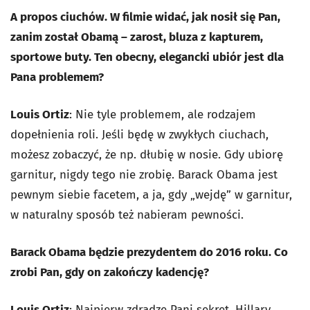
A propos ciuchów. W filmie widać, jak nosił się Pan,
zanim został Obamą – zarost, bluza z kapturem,
sportowe buty. Ten obecny, elegancki ubiór jest dla
Pana problemem?
Louis Ortiz
: Nie tyle problemem, ale rodzajem
dopełnienia roli. Jeśli będę w zwykłych ciuchach,
możesz zobaczyć, że np. dłubię w nosie. Gdy ubiorę
garnitur, nigdy tego nie zrobię. Barack Obama jest
pewnym siebie facetem, a ja, gdy „wejdę” w garnitur,
w naturalny sposób też nabieram pewności.
Barack Obama będzie prezydentem do 2016 roku. Co
zrobi Pan, gdy on zakończy kadencję?
Louis Ortiz
: Najpierw zdradzę Pani sekret. Hillary