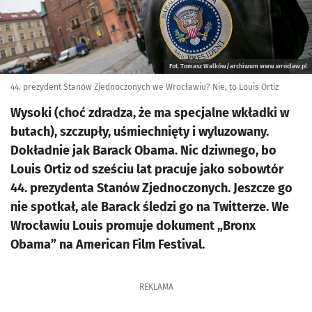
Fot. Tomasz Walków/archiwum www.wroclaw.pl
44. prezydent Stanów Zjednoczonych we Wrocławiu? Nie, to Louis Ortiz
Wysoki (choć zdradza, że ma specjalne wkładki w
butach), szczupły, uśmiechnięty i wyluzowany.
Dokładnie jak Barack Obama. Nic dziwnego, bo
Louis Ortiz od sześciu lat pracuje jako sobowtór
44. prezydenta Stanów Zjednoczonych. Jeszcze go
nie spotkał, ale Barack śledzi go na Twitterze. We
Wrocławiu Louis promuje dokument „Bronx
Obama” na American Film Festival.
REKLAMA