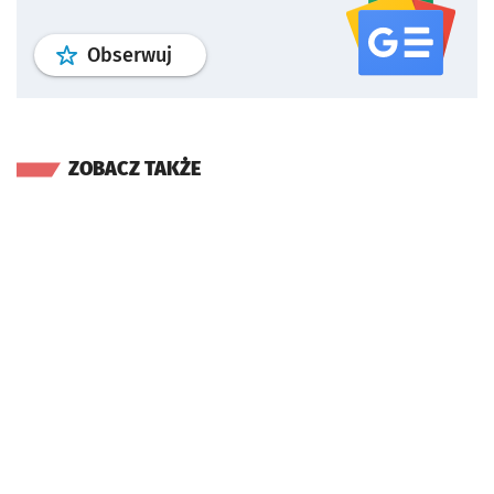
profil
google news
serwisu wroclaw
Obserwuj
ZOBACZ TAKŻE