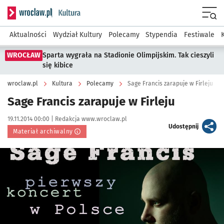
Serwis informacyjny wroclaw.pl podserwis: Kultura
Menu
Aktualności
Wydział Kultury
Polecamy
Stypendia
Festiwale
WROCŁAW
Sparta wygrała na Stadionie Olimpijskim. Tak cieszyli
się kibice
wroclaw.pl
Kultura
Polecamy
Sage Francis zarapuje w Firleju
Sage Francis zarapuje w Firleju
Data publikacji:
Autor:
19.11.2014 00:00 |
Redakcja www.wroclaw.pl
artykuł
Udostępnij
Materiał archiwalny
Kliknij, aby powiększyć