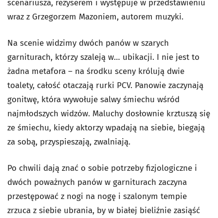
scenariusza, reżyserem i występuje w przedstawieniu
wraz z Grzegorzem Mazoniem, autorem muzyki.
Na scenie widzimy dwóch panów w szarych
garniturach, którzy szaleją w… ubikacji. I nie jest to
żadna metafora – na środku sceny królują dwie
toalety, całość otaczają rurki PCV. Panowie zaczynają
gonitwę, która wywołuje salwy śmiechu wśród
najmłodszych widzów. Maluchy dosłownie krztuszą się
ze śmiechu, kiedy aktorzy wpadają na siebie, biegają
za sobą, przyspieszają, zwalniają.
Po chwili dają znać o sobie potrzeby fizjologiczne i
dwóch poważnych panów w garniturach zaczyna
przestępować z nogi na nogę i szalonym tempie
zrzuca z siebie ubrania, by w białej bieliźnie zasiąść