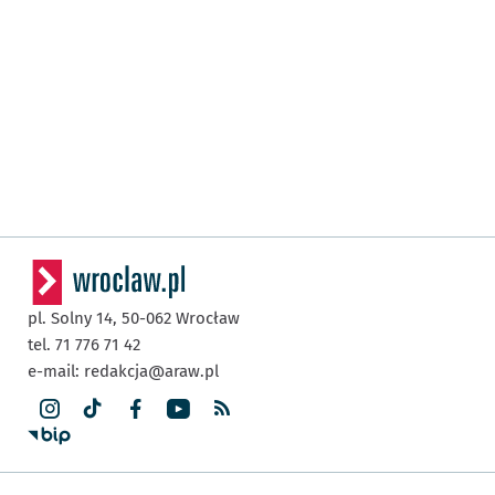
pl. Solny 14,
50-062
Wrocław
tel. 71 776 71 42
e-mail:
redakcja@araw.pl