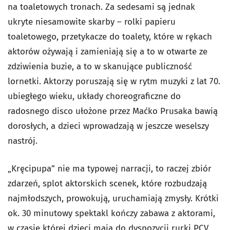
na toaletowych tronach. Za sedesami są jednak
ukryte niesamowite skarby – rolki papieru
toaletowego, przetykacze do toalety, które w rękach
aktorów ożywają i zamieniają się a to w otwarte ze
zdziwienia buzie, a to w skanujące publiczność
lornetki. Aktorzy poruszają się w rytm muzyki z lat 70.
ubiegłego wieku, układy choreograficzne do
radosnego disco ułożone przez Maćko Prusaka bawią
dorosłych, a dzieci wprowadzają w jeszcze weselszy
nastrój.
„Kręcipupa” nie ma typowej narracji, to raczej zbiór
zdarzeń, splot aktorskich scenek, które rozbudzają
najmłodszych, prowokują, uruchamiają zmysły. Krótki
ok. 30 minutowy spektakl kończy zabawa z aktorami,
w czasie której dzieci mają do dyspozycji rurki PCV.