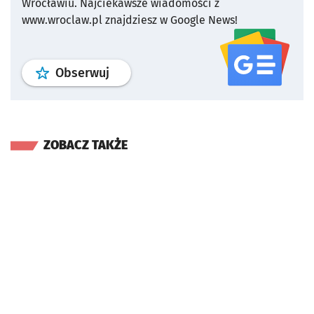
Wrocławiu.
Najciekawsze wiadomości z
www.wroclaw.pl znajdziesz w Google News!
profil
google news
serwisu wroclaw
Obserwuj
ZOBACZ TAKŻE