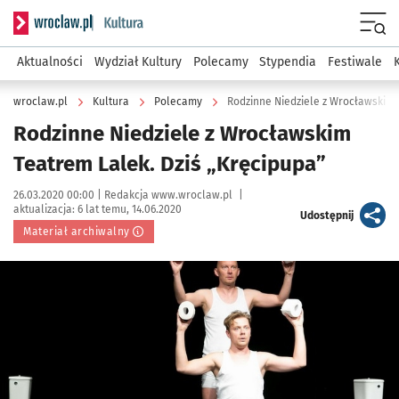
Serwis informacyjny wroclaw.pl podserwis: Kultura
Menu
Aktualności
Wydział Kultury
Polecamy
Stypendia
Festiwale
wroclaw.pl
Kultura
Polecamy
Rodzinne Niedziele z Wrocławskim 
Rodzinne Niedziele z Wrocławskim
Teatrem Lalek. Dziś „Kręcipupa”
Data publikacji:
Autor:
26.03.2020 00:00 |
Redakcja www.wroclaw.pl
|
aktualizacja:
6 lat temu, 14.06.2020
artykuł
Udostępnij
Materiał archiwalny
Kliknij, aby powiększyć