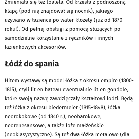
Zmieniała się też toaleta. Od krzesła z podnoszoną
klapą (pod nią znajdował się nocnik), jakiego
używano w łazience po water klozety (już od 1870
roku!). Od pełnej obsługi z pomocą służących po
samodzielne korzystanie z ręczników i innych
łazienkowych akcesoriów.
Łódź do spania
Hitem wystawy są model łóżka z okresu empire (1800-
1815), czyli
lit en bateau
ewentualnie
lit en gondole
,
które swoją nazwę zawdzięczaly kształtowi łodzi. Będą
też łóżka z okresu biedermeier (1815-1848), łóżka
neorokokowe (od 1840 r.), neobarokowe,
neorenesansowe, a także łoże małżeńskie
(neoklasycystyczne). Są też dwa łóżka metalowe (dla