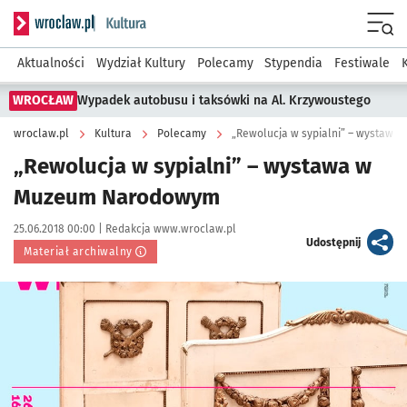
Serwis informacyjny wroclaw.pl podserwis: Kultura
Menu
Aktualności
Wydział Kultury
Polecamy
Stypendia
Festiwale
WROCŁAW
Wypadek autobusu i taksówki na Al. Krzywoustego
wroclaw.pl
Kultura
Polecamy
„Rewolucja w sypialni” – wystaw
„Rewolucja w sypialni” – wystawa w
Muzeum Narodowym
Data publikacji:
Autor:
25.06.2018 00:00 |
Redakcja www.wroclaw.pl
artykuł
Udostępnij
Materiał archiwalny
Kliknij, aby powiększyć