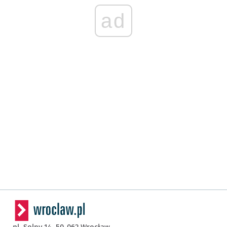
ad
pl. Solny 14,
50-062
Wrocław