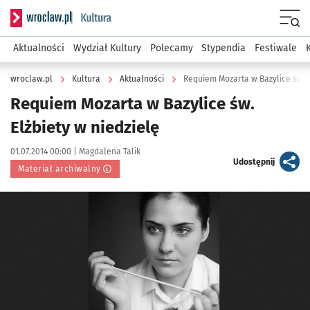
Serwis informacyjny wroclaw.pl podserwis: Kultura
Menu
Aktualności
Wydział Kultury
Polecamy
Stypendia
Festiwale
wroclaw.pl
Kultura
Aktualności
Requiem Mozarta w Bazylice św. E
Requiem Mozarta w Bazylice św.
Elżbiety w niedzielę
Data publikacji:
Autor:
01.07.2014 00:00 |
Magdalena Talik
artykuł
Udostępnij
Materiał archiwalny
Kliknij, aby powiększyć