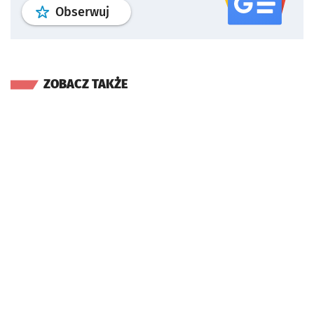
profil
google news
serwisu wroclaw
Obserwuj
ZOBACZ TAKŻE