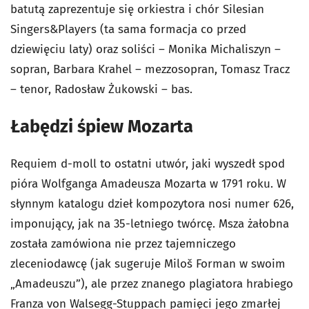
batutą zaprezentuje się orkiestra i chór Silesian
Singers&Players (ta sama formacja co przed
dziewięciu laty) oraz soliści – Monika Michaliszyn –
sopran, Barbara Krahel – mezzosopran, Tomasz Tracz
– tenor, Radosław Żukowski – bas.
Łabędzi śpiew Mozarta
Requiem d-moll to ostatni utwór, jaki wyszedł spod
pióra Wolfganga Amadeusza Mozarta w 1791 roku. W
słynnym katalogu dzieł kompozytora nosi numer 626,
imponujący, jak na 35-letniego twórcę. Msza żałobna
została zamówiona nie przez tajemniczego
zleceniodawcę (jak sugeruje Miloš Forman w swoim
„Amadeuszu”), ale przez znanego plagiatora hrabiego
Franza von Walsegg-Stuppach pamięci jego zmarłej