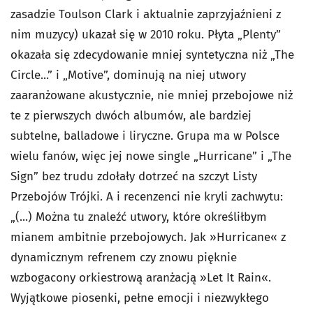
zasadzie Toulson Clark i aktualnie zaprzyjaźnieni z
nim muzycy) ukazał się w 2010 roku. Płyta „Plenty”
okazała się zdecydowanie mniej syntetyczna niż „The
Circle...” i „Motive”, dominują na niej utwory
zaaranżowane akustycznie, nie mniej przebojowe niż
te z pierwszych dwóch albumów, ale bardziej
subtelne, balladowe i liryczne. Grupa ma w Polsce
wielu fanów, więc jej nowe single „Hurricane” i „The
Sign” bez trudu zdołały dotrzeć na szczyt Listy
Przebojów Trójki. A i recenzenci nie kryli zachwytu:
„(...) Można tu znaleźć utwory, które określiłbym
mianem ambitnie przebojowych. Jak »
Hurricane«
z
dynamicznym refrenem czy znowu pięknie
wzbogacony orkiestrową aranżacją »
Let It Rain«
.
Wyjątkowe piosenki, pełne emocji i niezwykłego