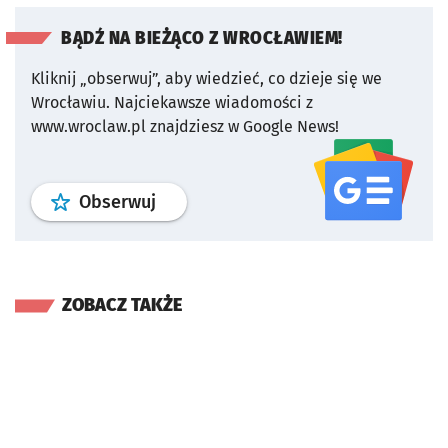
BĄDŹ NA BIEŻĄCO Z WROCŁAWIEM!
Kliknij „obserwuj”, aby wiedzieć, co dzieje się we
Wrocławiu.
Najciekawsze wiadomości z
www.wroclaw.pl znajdziesz w Google News!
profil
google news
serwisu wroclaw
Obserwuj
ZOBACZ TAKŻE