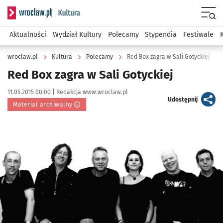
Serwis informacyjny wroclaw.pl podserwis: Kultura
Menu
Aktualności
Wydział Kultury
Polecamy
Stypendia
Festiwale
wroclaw.pl
Kultura
Polecamy
Red Box zagra w Sali Gotyckiej
Red Box zagra w Sali Gotyckiej
Data publikacji:
Autor:
11.05.2015 00:00 |
Redakcja www.wroclaw.pl
artykuł
Udostępnij
Materiał archiwalny
Kliknij, aby powiększyć