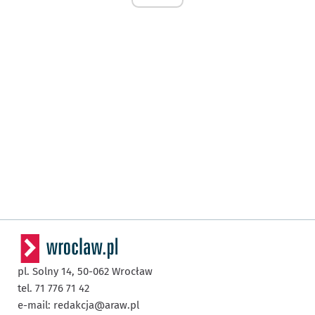
pl. Solny 14,
50-062
Wrocław
tel. 71 776 71 42
e-mail:
redakcja@araw.pl