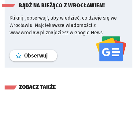
BĄDŹ NA BIEŻĄCO Z WROCŁAWIEM!
Kliknij „obserwuj”, aby wiedzieć, co dzieje się we
Wrocławiu.
Najciekawsze wiadomości z
www.wroclaw.pl znajdziesz w Google News!
profil
google news
serwisu wroclaw
Obserwuj
ZOBACZ TAKŻE