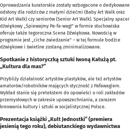
Oprowadzania kuratorskie zostały wzbogacone o dedykowane
odsłony dla rodziców z małymi dziećmi (Baby Art Walk oraz
Kid Art Walk) czy seniorów (Senior Art Walk). Specjalny spacer
dźwiękowy „Śpiewajmy Pa-fa-wag!” w formie słuchowiska
oferuje także tegoroczna Scena Dźwiękowa. Nowością w
programie jest „ciche zwiedzanie” – w tej formule bodźce
dźwiękowe i świetlne zostaną zminimalizowane.
Spotkanie z historyczką sztuki Iwoną Kałużą pt.
„Kultura dla mas?”
Przybliży działalność artystów plastyków, ale też artystów
amatorów/robotników mających styczność z Pafawagiem.
Wykład stanie się pretekstem do opowieści o roli zakładów
przemysłowych w zakresie upowszechniania, a zarazem
kreowania kultury i sztuki w socjalistycznej Polsce.
Prezentacja książki „Kult Jednostki” (premiera
jesienią tego roku), debiutanckiego wydawnictwa