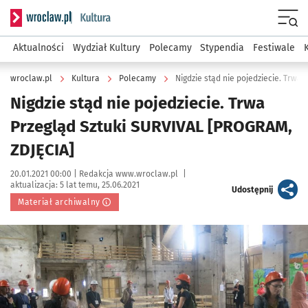
Serwis informacyjny wroclaw.pl podserwis: Kultura
Menu
Aktualności
Wydział Kultury
Polecamy
Stypendia
Festiwale
wroclaw.pl
Kultura
Polecamy
Nigdzie stąd nie pojedziecie. Trwa
Nigdzie stąd nie pojedziecie. Trwa
Przegląd Sztuki SURVIVAL [PROGRAM,
ZDJĘCIA]
Data publikacji:
Autor:
20.01.2021 00:00 |
Redakcja www.wroclaw.pl
|
aktualizacja:
5 lat temu, 25.06.2021
artykuł
Udostępnij
Materiał archiwalny
Kliknij, aby powiększyć