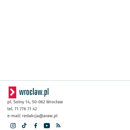
pl. Solny 14,
50-062
Wrocław
tel. 71 776 71 42
e-mail:
redakcja@araw.pl