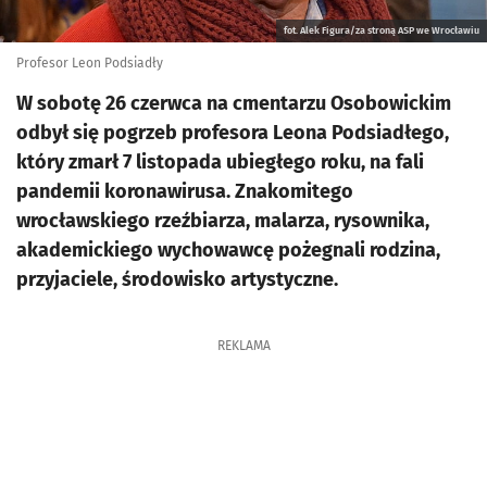
fot. Alek Figura/za stroną ASP we Wrocławiu
Profesor Leon Podsiadły
W sobotę 26 czerwca na cmentarzu Osobowickim
odbył się pogrzeb profesora Leona Podsiadłego,
który zmarł 7 listopada ubiegłego roku, na fali
pandemii koronawirusa. Znakomitego
wrocławskiego rzeźbiarza, malarza, rysownika,
akademickiego wychowawcę pożegnali rodzina,
przyjaciele, środowisko artystyczne.
REKLAMA