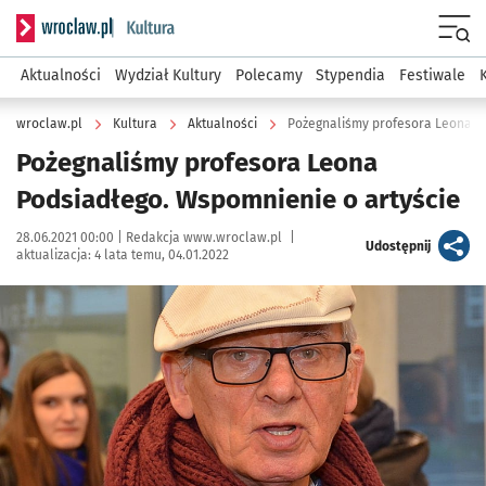
Serwis informacyjny wroclaw.pl podserwis: Kultura
Menu
Aktualności
Wydział Kultury
Polecamy
Stypendia
Festiwale
wroclaw.pl
Kultura
Aktualności
Pożegnaliśmy profesora Leona P
Pożegnaliśmy profesora Leona
Podsiadłego. Wspomnienie o artyście
Data publikacji:
Autor:
28.06.2021 00:00 |
Redakcja www.wroclaw.pl
|
artykuł
Udostępnij
aktualizacja:
4 lata temu, 04.01.2022
Kliknij, aby powiększyć