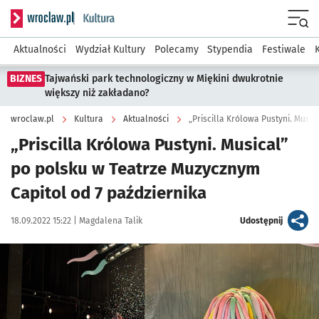
Serwis informacyjny wroclaw.pl podserwis: Kultura
Menu
Aktualności
Wydział Kultury
Polecamy
Stypendia
Festiwale
BIZNES
Tajwański park technologiczny w Miękini dwukrotnie
większy niż zakładano?
wroclaw.pl
Kultura
Aktualności
„Priscilla Królowa Pustyni. Musical”
po polsku w Teatrze Muzycznym
Capitol od 7 października
Data publikacji:
Autor:
artykuł
18.09.2022 15:22 |
Magdalena Talik
Udostępnij
Kliknij, aby zobaczyć galerię