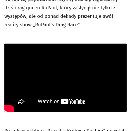
dziś drag queen RuPaul, który zasłynął nie tylko z
występów, ale od ponad dekady prezentuje swój
reality show „RuPaul's Drag Race”.
Po sukcesie filmu „Priscilla Królowa Pustyni” powstał