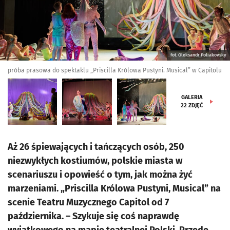
fot. Oleksandr Poliakovsky
próba prasowa do spektaklu „Priscilla Królowa Pustyni. Musical” w Capitolu
GALERIA
22
ZDJĘĆ
Aż 26 śpiewających i tańczących osób, 250
niezwykłych kostiumów, polskie miasta w
scenariuszu i opowieść o tym, jak można żyć
marzeniami. „Priscilla Królowa Pustyni, Musical” na
scenie Teatru Muzycznego Capitol od 7
października. – Szykuje się coś naprawdę