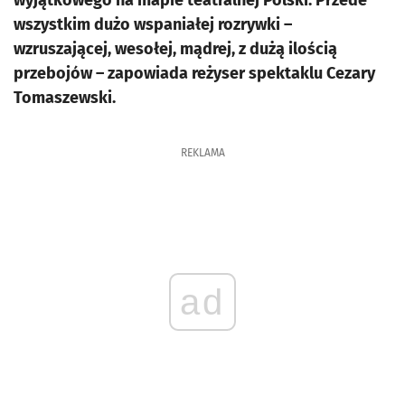
wyjątkowego na mapie teatralnej Polski. Przede
wszystkim dużo wspaniałej rozrywki –
wzruszającej, wesołej, mądrej, z dużą ilością
przebojów – zapowiada reżyser spektaklu Cezary
Tomaszewski.
REKLAMA
ad