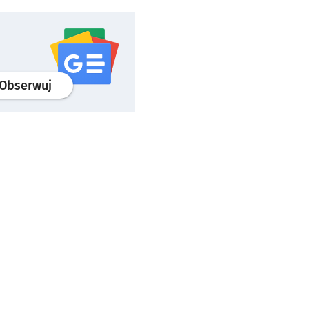
profil
google news
serwisu wroclaw.pl
Obserwuj