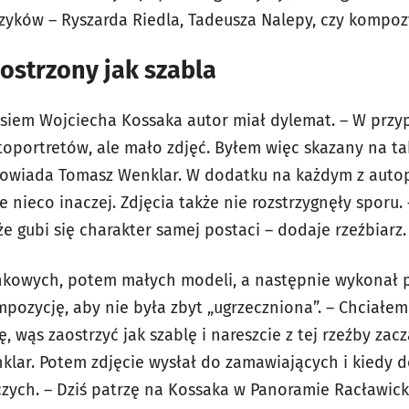
yków – Ryszarda Riedla, Tadeusza Nalepy, czy kompoz
ostrzony jak szabla
siem Wojciecha Kossaka autor miał dylemat. – W prz
oportretów, ale mało zdjęć. Byłem więc skazany na tak
owiada Tomasz Wenklar. W dodatku na każdym z auto
e nieco inaczej. Zdjęcia także nie rozstrzygnęły sporu.
e gubi się charakter samej postaci – dodaje rzeźbiarz.
nkowych, potem małych modeli, a następnie wykonał p
ompozycję, aby nie była zbyt „ugrzeczniona”. – Chciałe
, wąs zaostrzyć jak szablę i nareszcie z tej rzeźby zac
klar. Potem zdjęcie wysłał do zamawiających i kiedy d
zych. – Dziś patrzę na Kossaka w Panoramie Racławicki