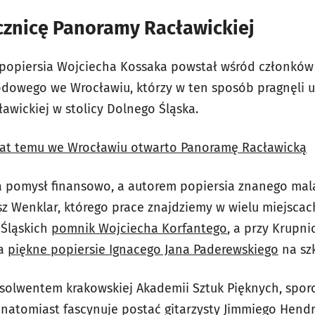
cznicę Panoramy Racławickiej
popiersia Wojciecha Kossaka powstał wśród członków
dowego we Wrocławiu, którzy w ten sposób pragnęli uc
awickiej w stolicy Dolnego Śląska.
5 lat temu we Wrocławiu otwarto Panoramę Racławicką
 pomysł finansowo, a autorem popiersia znanego mala
z Wenklar, którego prace znajdziemy w wielu miejscac
 Śląskich
pomnik Wojciecha Korfantego
, a przy Krupn
ca
piękne popiersie Ignacego Jana Paderewskiego
na sz
solwentem krakowskiej Akademii Sztuk Pięknych, spor
 natomiast fascynuje postać gitarzysty Jimmiego Hendr