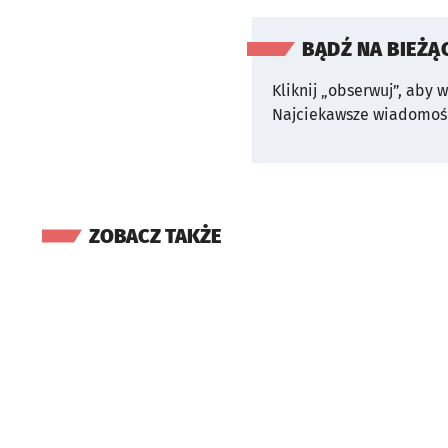
BĄDŹ NA BIEŻĄ
Kliknij „obserwuj”, aby 
Najciekawsze wiadomośc
ZOBACZ TAKŻE