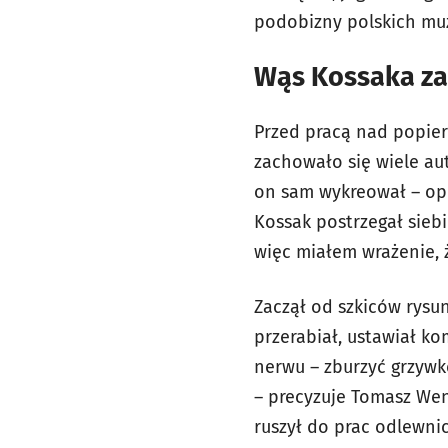
podobizny polskich muz
Wąs Kossaka za
Przed pracą nad popier
zachowało się wiele aut
on sam wykreował – op
Kossak postrzegał siebi
więc miałem wrażenie, ż
Zaczął od szkiców rysu
przerabiał, ustawiał k
nerwu – zburzyć grzywkę
– precyzuje Tomasz Wen
ruszył do prac odlewnic