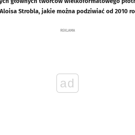
cych głównych twórców wielkoformatowego płótn
 Aloisa Strobla, jakie można podziwiać od 2010 r
REKLAMA
ad