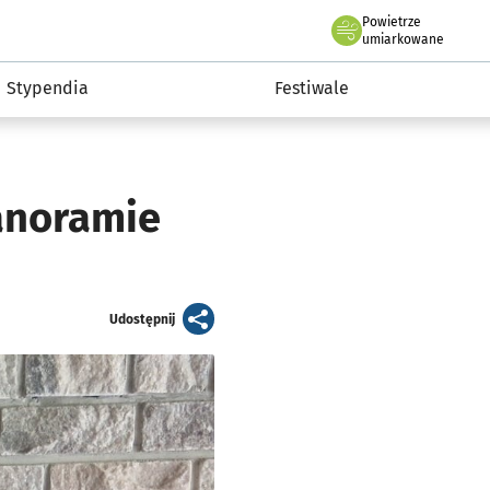
Powietrze
we Wrocławiu
Kultura
umiarkowane
Stypendia
Festiwale
anoramie
artykuł
Udostępnij