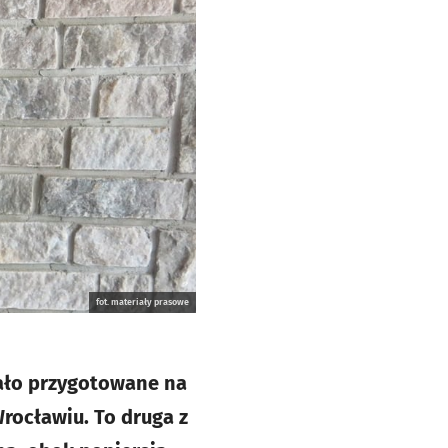
fot. materiały prasowe
ało przygotowane na
rocławiu. To druga z