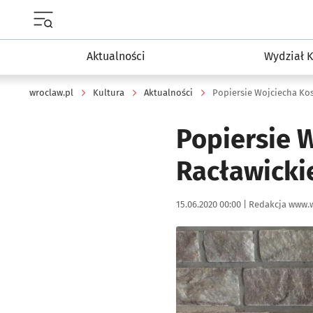
Menu główne portalu wroclaw.pl
Aktualności
Wydział K
wroclaw.pl
Kultura
Aktualności
Popiersie Wojciecha Kos
Popiersie 
Racławicki
Data publikacji:
Autor:
15.06.2020 00:00 |
Redakcja www.w
Kliknij, aby powiększyć