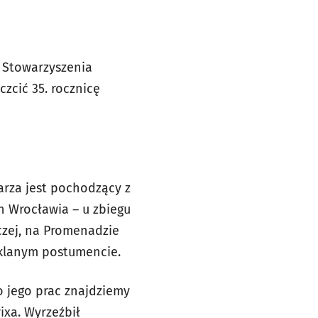
 Stowarzyszenia
zcić 35. rocznicę
rza jest pochodzący z
h Wrocławia – u zbiegu
iczej, na Promenadzie
klanym postumencie.
o jego prac znajdziemy
ixa. Wyrzeźbił