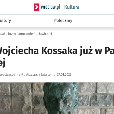
Serwis informacyjny wroclaw.pl podserwis: 
ultury
Polecamy
saka już w Panoramie Racławickiej
Wojciecha Kossaka już w P
ej
roclaw.pl
|
aktualizacja:
4 lata temu, 27.01.2022