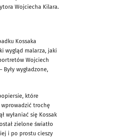
ytora Wojciecha Kilara.
ypadku Kossaka
i wygląd malarza, jaki
portretów Wojciech
 – Były wygładzone,
opiersie, które
m wprowadzić trochę
zął wyłaniać się Kossak
ostał zielone światło
ej i po prostu cieszy