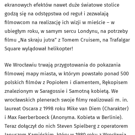
ekranowych efektów nawet duże światowe stolice
godzą się na odstępstwa od reguł i zezwalają
filmowcom na realizację ich wizji w mieście – w
ubiegłym roku, w samym sercu Londynu, na potrzeby
filmu „Na skraju jutra” z Tomem Cruisem, na Trafalgar
Square wylądował helikopter!
We Wrocławiu trwają przygotowania do pokazania
filmowej mapy miasta, w którym powstało ponad 500
polskich filmów z Popiołem i diamentem, Rękopisem
znalezionym w Saragossie i Samotną kobietą. We
wrocławskich plenerach swoje filmy realizowali m. in.
laureat Oscara z 1998 roku Mike van Diem (Charakter)
i Max Faerberboeck (Anonyma. Kobieta w Berlinie).
Teraz dołączył do nich Steven Spielberg z operatorem
Januszem Kamińskim, który w 1980 roku z Wrocławia