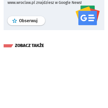
www.wroclaw.pl znajdziesz w Google News!
profil
google news
serwisu wroclaw
Obserwuj
ZOBACZ TAKŻE