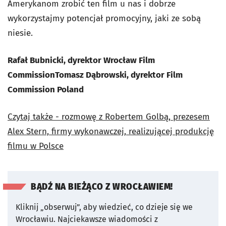
Amerykanom zrobić ten film u nas i dobrze
wykorzystajmy potencjał promocyjny, jaki ze sobą
niesie.
Rafał Bubnicki, dyrektor Wrocław Film
Commission
Tomasz Dąbrowski, dyrektor Film
Commission Poland
Czytaj
także - rozmowę z Robertem Golbą, prezesem
Alex Stern, firmy wykonawczej, realizującej produkcję
filmu w Polsce
BĄDŹ NA BIEŻĄCO Z WROCŁAWIEM!
Kliknij „obserwuj”, aby wiedzieć, co dzieje się we
Wrocławiu.
Najciekawsze wiadomości z