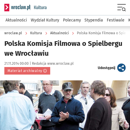
Serwis informacyjny wroclaw.pl podserwis: Kultura
Menu
Aktualności
Wydział Kultury
Polecamy
Stypendia
Festiwale
wroclaw.pl
Kultura
Aktualności
Polska Komisja Filmowa o Spiel
Polska Komisja Filmowa o Spielbergu
we Wrocławiu
Data publikacji:
Autor:
21.11.2014 00:00 |
Redakcja www.wroclaw.pl
artykuł
Udostępnij
Materiał archiwalny
Kliknij, aby powiększyć