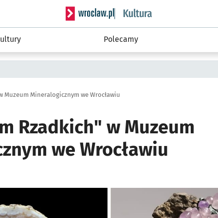
Serwis informacyjny wroclaw.pl podserwis: 
ultury
Polecamy
 w Muzeum Mineralogicznym we Wrocławiu
em Rzadkich" w Muzeum
cznym we Wrocławiu
o
ię