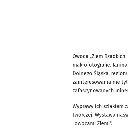
Owoce „Ziem Rzadkich" 
makrofotografie. Janin
Dolnego Śląska, region
zainteresowania nie ty
zafascynowanych miner
Wyprawy ich szlakiem z
twórczej. Wystawa naświ
„owocami Ziemi".