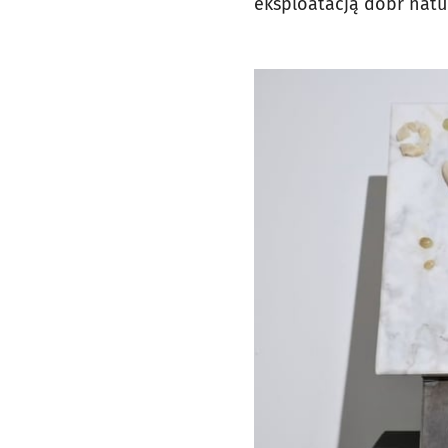
eksploatacją dóbr natu