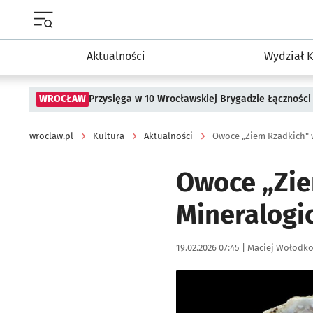
Menu główne portalu wroclaw.pl
Aktualności
Wydział K
WROCŁAW
Przysięga w 10 Wrocławskiej Brygadzie Łączności
wroclaw.pl
Kultura
Aktualności
Owoce „Ziem Rzadkich"
Owoce „Zi
Mineralogi
Data publikacji:
Autor:
19.02.2026 07:45 |
Maciej Wołodk
Kliknij, aby zobaczyć galer