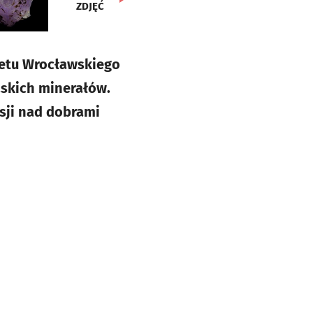
ZDJĘĆ
tetu Wrocławskiego
skich minerałów.
sji nad dobrami