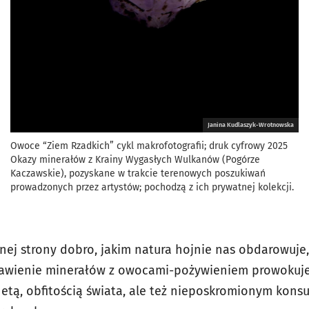
Janina Kudlaszyk-Wrotnowska
Owoce “Ziem Rzadkich” cykl makrofotografii; druk cyfrowy 2025
Okazy minerałów z Krainy Wygasłych Wulkanów (Pogórze
Kaczawskie), pozyskane w trakcie terenowych poszukiwań
prowadzonych przez artystów; pochodzą z ich prywatnej kolekcji.
nej strony dobro, jakim natura hojnie nas obdarowuje,
stawienie minerałów z owocami-pożywieniem prowokuje 
anetą, obfitością świata, ale też nieposkromionym kon