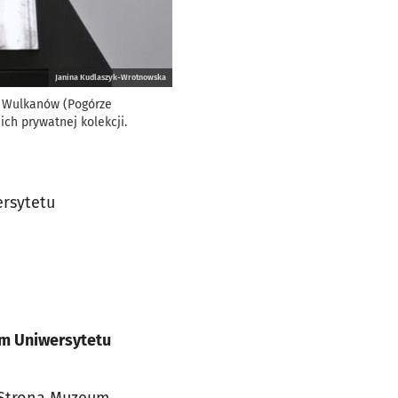
Janina Kudlaszyk-Wrotnowska
h Wulkanów (Pogórze
ch prywatnej kolekcji.
ersytetu
ym Uniwersytetu