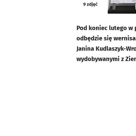
galeria
9
zdjęć
Pod koniec lutego w
odbędzie się wernis
Janina Kudlaszyk-Wro
wydobywanymi z Zie