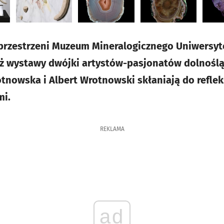
 przestrzeni Muzeum Mineralogicznego Uniwersy
aż wystawy dwójki artystów-pasjonatów dolnoślą
tnowska i Albert Wrotnowski skłaniają do reflek
mi.
REKLAMA
ad