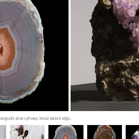
tografii; druk cyfrowy. Kolaż dwóch zdjęć.