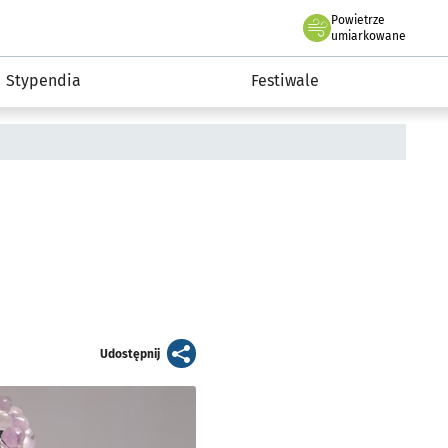
Powietrze
we Wrocławiu
Kultura
umiarkowane
Stypendia
Festiwale
artykuł
Udostępnij