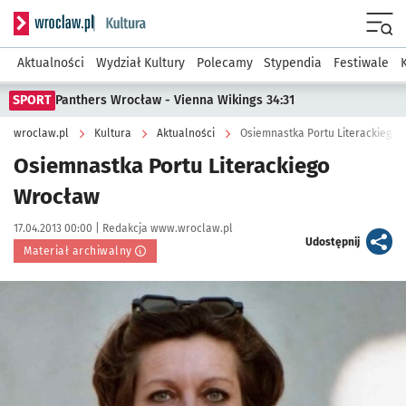
Serwis informacyjny wroclaw.pl podserwis: Kultura
Menu
Aktualności
Wydział Kultury
Polecamy
Stypendia
Festiwale
SPORT
Panthers Wrocław - Vienna Wikings 34:31
wroclaw.pl
Kultura
Aktualności
Osiemnastka Portu Literackiego
Osiemnastka Portu Literackiego
Wrocław
Data publikacji:
Autor:
17.04.2013 00:00 |
Redakcja www.wroclaw.pl
artykuł
Udostępnij
Materiał archiwalny
Kliknij, aby powiększyć