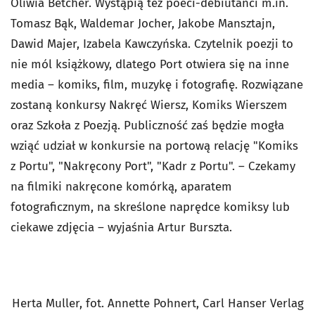
Oliwia Betcher. Wystąpią też poeci-debiutanci m.in.
Tomasz Bąk, Waldemar Jocher, Jakobe Mansztajn,
Dawid Majer, Izabela Kawczyńska. Czytelnik poezji to
nie mól książkowy, dlatego Port otwiera się na inne
media – komiks, film, muzykę i fotografię. Rozwiązane
zostaną konkursy Nakręć Wiersz, Komiks Wierszem
oraz Szkoła z Poezją. Publiczność zaś będzie mogła
wziąć udział w konkursie na portową relację "Komiks
z Portu", "Nakręcony Port", "Kadr z Portu". – Czekamy
na filmiki nakręcone komórką, aparatem
fotograficznym, na skreślone naprędce komiksy lub
ciekawe zdjęcia – wyjaśnia Artur Burszta.
Herta Muller, fot. Annette Pohnert, Carl Hanser Verlag