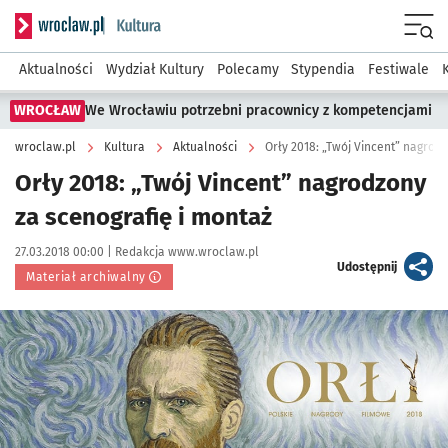
Serwis informacyjny wroclaw.pl podserwis: Kultura
Menu
Aktualności
Wydział Kultury
Polecamy
Stypendia
Festiwale
WROCŁAW
We Wrocławiu potrzebni pracownicy z kompetencjami
wroclaw.pl
Kultura
Aktualności
Orły 2018: „Twój Vincent” nagrod
Orły 2018: „Twój Vincent” nagrodzony
za scenografię i montaż
Data publikacji:
Autor:
27.03.2018 00:00 |
Redakcja www.wroclaw.pl
artykuł
Udostępnij
Materiał archiwalny
Kliknij, aby powiększyć