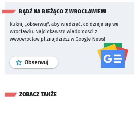
BĄDŹ NA BIEŻĄCO Z WROCŁAWIEM!
Kliknij „obserwuj”, aby wiedzieć, co dzieje się we
Wrocławiu.
Najciekawsze wiadomości z
www.wroclaw.pl znajdziesz w Google News!
profil
google news
serwisu wroclaw
Obserwuj
ZOBACZ TAKŻE