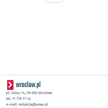
pl. Solny 14,
50-062
Wrocław
tel. 71 776 71 42
e-mail:
redakcja@araw.pl