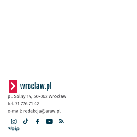
pl. Solny 14,
50-062
Wrocław
tel. 71 776 71 42
e-mail:
redakcja@araw.pl