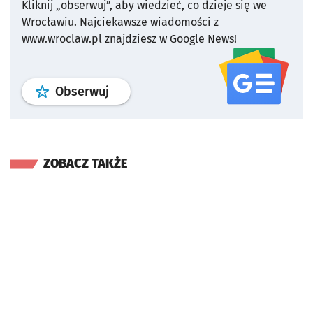
Kliknij „obserwuj”, aby wiedzieć, co dzieje się we
Wrocławiu.
Najciekawsze wiadomości z
www.wroclaw.pl znajdziesz w Google News!
profil
google news
serwisu wroclaw
Obserwuj
ZOBACZ TAKŻE