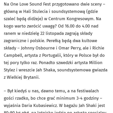
Na One Love Sound Fest przygotowano dwie sceny –
główną w Hali Stulecia i soundsystemową (gdzie
szaleć będą didżeje) w Centrum Kongresowym. Na
kogo warto zwrócić uwagę? Od 16.00 do 4.00 nad
ranem w niedzielę 22 listopada zagrają składy
zagraniczne i polskie. Perełką będą dwa kultowe
składy – Johnny Osbourne i Omar Perry, ale i Richie
Campbell, artysta z Portugalii, który w Polsce był do
tej pory tylko raz. Ponadto szwedzki artysta Million
Stylez i wreszcie Jah Shaka, soundsystemowa gwiazda
z Wielkiej Brytanii.
– Był kiedyś u nas, dawno temu, a na festiwalach
gości rzadko, bo chce grać minimum 3-4 godziny –
wyjaśnia Daria Kubasiewicz. W bagażu Jah Shaki jest
80-90 kg płyt, na lotnisko jedzie po artystę specjalny