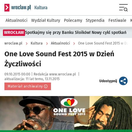
Serwis informacyjny wroclaw.pl podserwis: Kultura
Menu
Aktualności
Wydział Kultury
Polecamy
Stypendia
Festiwale
WROCŁAW
Spotkajmy się przy Banku Słoików! Nowy cykl spotkań
wroclaw.pl
Kultura
Aktualności
One Love Sound Fest 2015 w Dzień
One Love Sound Fest 2015 w Dzień
Życzliwości
Data publikacji:
Autor:
09.10.2015 00:00 |
Redakcja www.wroclaw.pl
|
aktualizacja:
11 lat temu, 13.11.2015
artykuł
Udostępnij
Materiał archiwalny
Kliknij, aby powiększyć