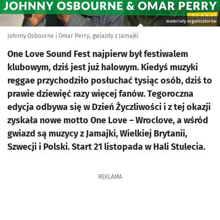
materiały organizatorów
Johnny Osbourne i Omar Perry, gwiazdy z Jamajki
One Love Sound Fest najpierw był festiwalem
klubowym, dziś jest już halowym. Kiedyś muzyki
reggae przychodziło posłuchać tysiąc osób, dziś to
prawie dziewięć razy więcej fanów. Tegoroczna
edycja odbywa się w Dzień Życzliwości i z tej okazji
zyskała nowe motto One Love – Wroclove, a wśród
gwiazd są muzycy z Jamajki, Wielkiej Brytanii,
Szwecji i Polski. Start 21 listopada w Hali Stulecia.
REKLAMA