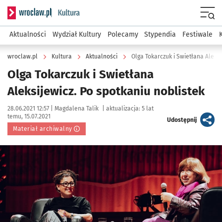
Serwis informacyjny wroclaw.pl podserwis: Kultura
Menu
Aktualności
Wydział Kultury
Polecamy
Stypendia
Festiwale
wroclaw.pl
Kultura
Aktualności
Olga Tokarczuk i Swietłana Aleksi
Olga Tokarczuk i Swietłana
Aleksijewicz. Po spotkaniu noblistek
Data publikacji:
Autor:
28.06.2021 12:57 |
Magdalena Talik
|
aktualizacja:
5 lat
temu, 15.07.2021
artykuł
Udostępnij
Materiał archiwalny
Kliknij, aby powiększyć