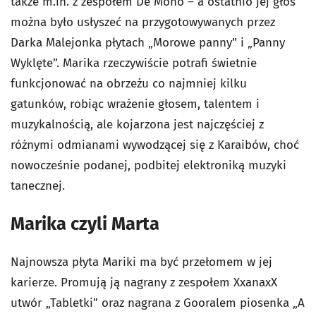
także m.in. z zespołem De Mono – a ostatnio jej głos
można było usłyszeć na przygotowywanych przez
Darka Malejonka płytach „Morowe panny” i „Panny
Wyklęte”. Marika rzeczywiście potrafi świetnie
funkcjonować na obrzeżu co najmniej kilku
gatunków, robiąc wrażenie głosem, talentem i
muzykalnością, ale kojarzona jest najczęściej z
różnymi odmianami wywodzącej się z Karaibów, choć
nowocześnie podanej, podbitej elektroniką muzyki
tanecznej.
Marika czyli Marta
Najnowsza płyta Mariki ma być przełomem w jej
karierze. Promują ją nagrany z zespołem XxanaxX
utwór „Tabletki” oraz nagrana z Gooralem piosenka „A