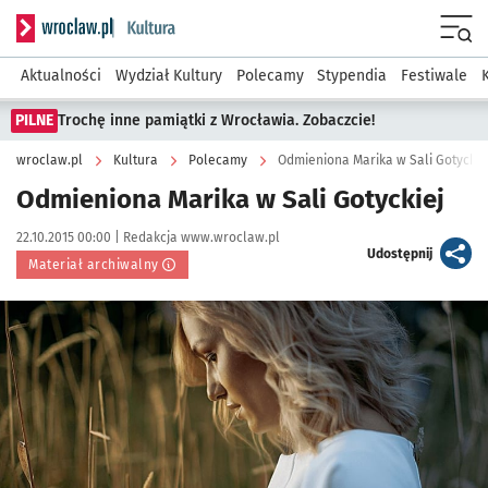
Serwis informacyjny wroclaw.pl podserwis: Kultura
Menu
Aktualności
Wydział Kultury
Polecamy
Stypendia
Festiwale
PILNE
Trochę inne pamiątki z Wrocławia. Zobaczcie!
wroclaw.pl
Kultura
Polecamy
Odmieniona Marika w Sali Gotyckie
Odmieniona Marika w Sali Gotyckiej
Data publikacji:
Autor:
22.10.2015 00:00 |
Redakcja www.wroclaw.pl
artykuł
Udostępnij
Materiał archiwalny
Kliknij, aby powiększyć