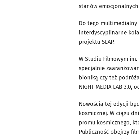
stanów emocjonalnych 
Do tego multimedialny
interdyscyplinarne kol
projektu SLAP.
W Studiu Filmowym im. 
specjalnie zaaranżowan
bioniką czy też podróż
NIGHT MEDIA LAB 3.0, o
Nowością tej edycji b
kosmicznej. W ciągu dn
promu kosmicznego, któ
Publiczność obejrzy fil