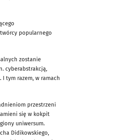
jącego
ółtwórcy popularnego
ualnych zostanie
. cyberabstrakcją,
. I tym razem, w ramach
adnieniom przestrzeni
amieni się w kokpit
egiony uniwersum.
iecha Didikowskiego,