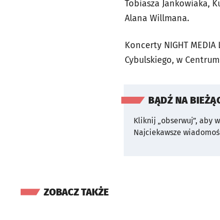
Tobiasza Jankowiaka, K
Alana Willmana.
Koncerty NIGHT MEDIA L
Cybulskiego, w Centrum
BĄDŹ NA BIEŻĄ
Kliknij „obserwuj”, aby 
Najciekawsze wiadomośc
ZOBACZ TAKŻE