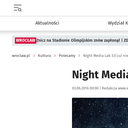
Menu główne portalu wroclaw.pl
Aktualności
Wydział K
WROCŁAW
Znicz na Stadionie Olimpijskim znów zapłonął | ZD
wroclaw.pl
Kultura
Polecamy
Night Media Lab 3.0 już n
Night Medi
Data publikacji:
Autor:
03.06.2016 00:00 |
Redakcja www.w
Kliknij, aby powiększyć