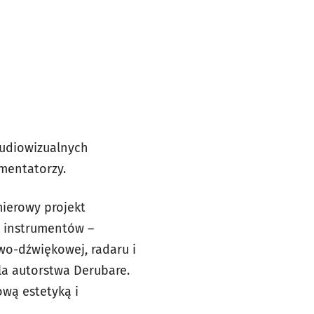
Audiowizualnych
ymentatorzy.
ierowy projekt
 instrumentów –
wo-dźwiękowej, radaru i
la autorstwa Derubare.
ową estetyką i