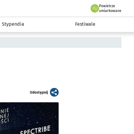
Powietrze
we Wrocławiu
Kultura
umiarkowane
Stypendia
Festiwale
artykuł
Udostępnij