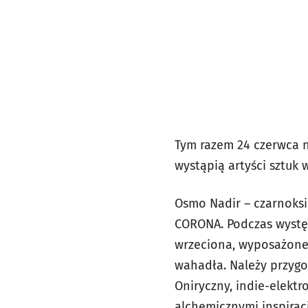
Tym razem 24 czerwca n
wystąpią artyści sztuk
Osmo Nadir – czarnoks
CORONA. Podczas wystę
wrzeciona, wyposażoneg
wahadła. Należy przygo
Oniryczny, indie-elekt
alchemicznymi inspira