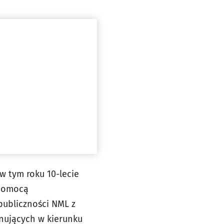
w tym roku 10-lecie
 pomocą
publiczności NML z
zonujących w kierunku