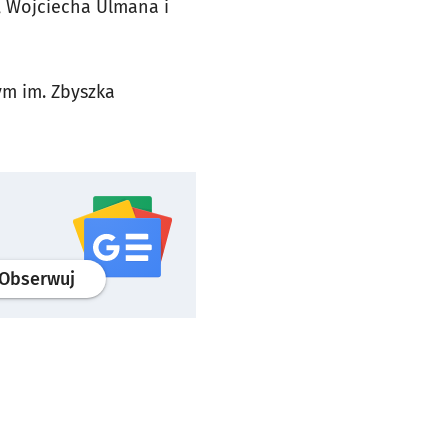
, Wojciecha Ulmana i
ym im. Zbyszka
profil
google news
serwisu wroclaw.pl
Obserwuj