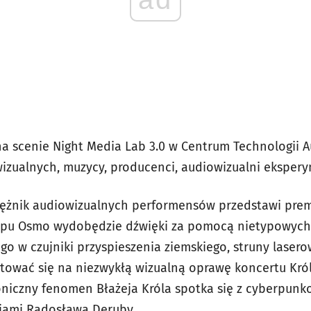
a scenie Night Media Lab 3.0 w Centrum Technologii 
 wizualnych, muzycy, producenci, audiowizualni eksper
iężnik audiowizualnych performensów przedstawi prem
pu Osmo wydobędzie dźwięki za pomocą nietypowych
o w czujniki przyspieszenia ziemskiego, struny lasero
tować się na niezwykłą wizualną oprawę koncertu Kró
roniczny fenomen Błażeja Króla spotka się z cyberpunk
cjami Radosława Deruby.