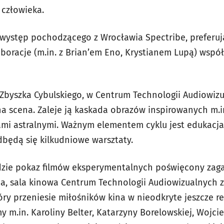
człowieka.
 występ pochodzącego z Wrocławia Spectribe, preferu
aboracje (m.in. z Brian’em Eno, Krystianem Lupą) wsp
Zbyszka Cybulskiego, w Centrum Technologii Audiowiz
a scena. Zaleje ją kaskada obrazów inspirowanych m.in
ami astralnymi. Ważnym elementem cyklu jest edukacja
dbędą się kilkudniowe warsztaty.
ędzie pokaz filmów eksperymentalnych poświęcony zag
ia, sala kinowa Centrum Technologii Audiowizualnych z
ry przeniesie miłośników kina w nieodkryte jeszcze r
my m.in. Karoliny Belter, Katarzyny Borelowskiej, Wojc