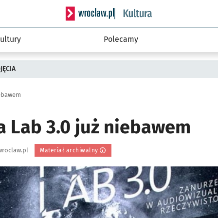
Serwis informacyjny wroclaw.pl podserwis: 
ultury
Polecamy
JĘCIA
iebawem
a Lab 3.0 już niebawem
roclaw.pl
Materiał archiwalny