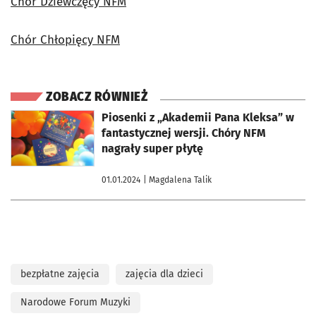
Chór Dziewczęcy NFM
Chór Chłopięcy NFM
ZOBACZ RÓWNIEŻ
otworzy się w nowej karcie
Piosenki z „Akademii Pana Kleksa” w
fantastycznej wersji. Chóry NFM
nagrały super płytę
01.01.2024
| Magdalena Talik
bezpłatne zajęcia
zajęcia dla dzieci
Narodowe Forum Muzyki