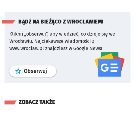
BĄDŹ NA BIEŻĄCO Z WROCŁAWIEM!
Kliknij „obserwuj”, aby wiedzieć, co dzieje się we
Wrocławiu.
Najciekawsze wiadomości z
www.wroclaw.pl znajdziesz w Google News!
profil
google news
serwisu wroclaw
Obserwuj
ZOBACZ TAKŻE