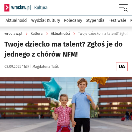
Serwis informacyjny wroclaw.pl podserwis: Kultura
Menu
Aktualności
Wydział Kultury
Polecamy
Stypendia
Festiwale
wroclaw.pl
Kultura
Aktualności
Twoje dziecko ma talent? Zgłoś j
Twoje dziecko ma talent? Zgłoś je do
jednego z chórów NFM!
UA
Data publikacji:
Autor:
02.09.2025 11:37 |
Magdalena Talik
Kliknij, aby powiększyć