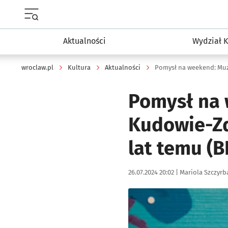
Menu główne portalu wroclaw.pl
Aktualności
Wydział K
wroclaw.pl
Kultura
Aktualności
Pomysł na weekend: Mu
Pomysł na
Kudowie-Zdr
lat temu (B
Data publikacji:
Autor:
26.07.2024 20:02 |
Mariola Szczyrb
Kliknij, aby zobaczyć galer