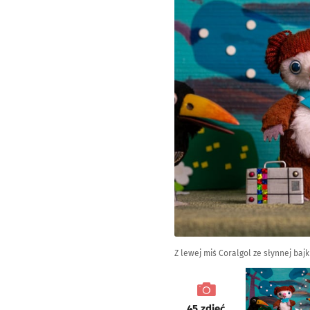
Z lewej miś Coralgol ze słynnej bajk
galeria
45
zdjęć