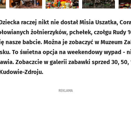
ziecka raczej nikt nie dostał Misia Uszatka, Cor
ołowianych żołnierzyków, pchełek, czołgu Rudy 
 się nasze babcie. Można je zobaczyć w Muzeum 
sku. To świetna opcja na weekendowy wypad - nie
ia. Zobaczcie w galerii zabawki sprzed 30, 50, 
 Kudowie-Zdroju.
REKLAMA