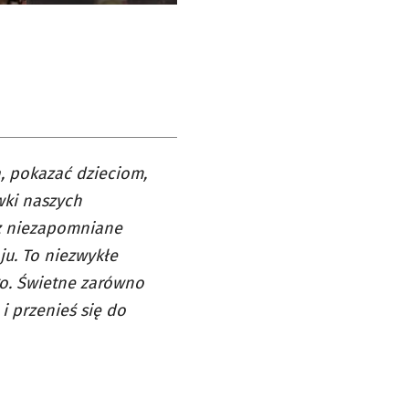
a, pokazać dzieciom,
wki naszych
sz niezapomniane
u. To niezwykłe
go. Świetne zarówno
 i przenieś się do