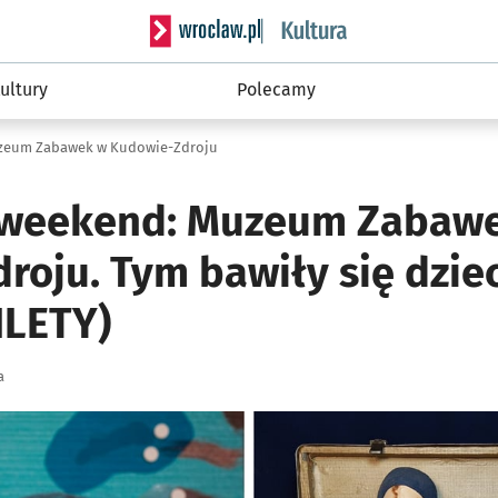
Serwis informacyjny wroclaw.pl podserwis: 
ultury
Polecamy
zeum Zabawek w Kudowie-Zdroju
 weekend: Muzeum Zabaw
oju. Tym bawiły się dziec
ILETY)
a
ię