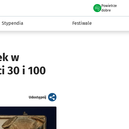
Powietrze
we Wrocławiu
Kultura
dobre
Stypendia
Festiwale
ek w
i 30 i 100
artykuł
Udostępnij