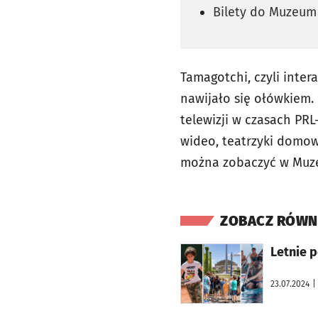
Bilety do Muzeum
Tamagotchi, czyli inte
nawijało się ołówkiem. 
telewizji w czasach PRL
wideo, teatrzyki domowe,
można zobaczyć w Muz
ZOBACZ RÓWN
otworzy się w nowej karcie
Letnie p
23.07.2024
|