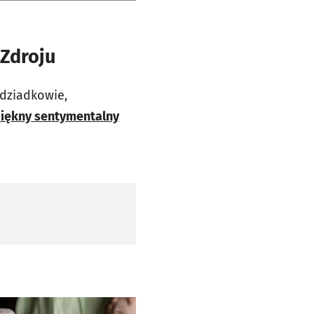
Zdroju
adziadkowie,
piękny sentymentalny