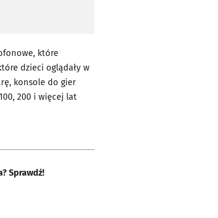
tofonowe, które
które dzieci oglądały w
rę, konsole do gier
00, 200 i więcej lat
a? Sprawdź!