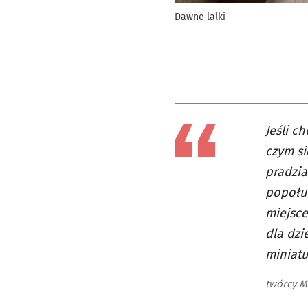
Dawne lalki
Jeśli c
czym si
pradzia
popołu
miejsce
dla dzi
miniatu
twórcy 