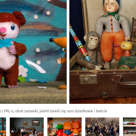
i z PRL-u, obok zabawki, jakimi bawili się nasi dziadkowie i babcie