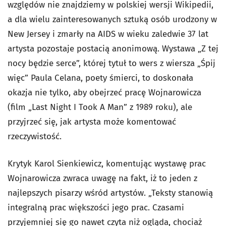
względów nie znajdziemy w polskiej wersji Wikipedii,
a dla wielu zainteresowanych sztuką osób urodzony w
New Jersey i zmarły na AIDS w wieku zaledwie 37 lat
artysta pozostaje postacią anonimową. Wystawa „Z tej
nocy będzie serce”, której tytuł to wers z wiersza „Śpij
więc” Paula Celana, poety śmierci, to doskonała
okazja nie tylko, aby obejrzeć pracę Wojnarowicza
(film „Last Night I Took A Man” z 1989 roku), ale
przyjrzeć się, jak artysta może komentować
rzeczywistość.
Krytyk Karol Sienkiewicz, komentując wystawę prac
Wojnarowicza zwraca uwagę na fakt, iż to jeden z
najlepszych pisarzy wśród artystów. „Teksty stanowią
integralną prac większości jego prac. Czasami
przyjemniej się go nawet czyta niż ogląda, chociaż