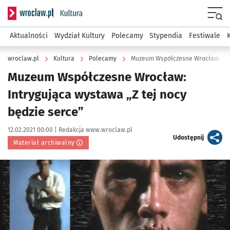
Serwis informacyjny wroclaw.pl podserwis: Kultura
Menu
Aktualności
Wydział Kultury
Polecamy
Stypendia
Festiwale
wroclaw.pl
Kultura
Polecamy
Muzeum Współczesne Wrocław: Intr
Muzeum Współczesne Wrocław:
Intrygująca wystawa „Z tej nocy
będzie serce”
Data publikacji:
Autor:
12.02.2021 00:00 |
Redakcja www.wroclaw.pl
artykuł
Udostępnij
Materiał archiwalny
Kliknij, aby powiększyć