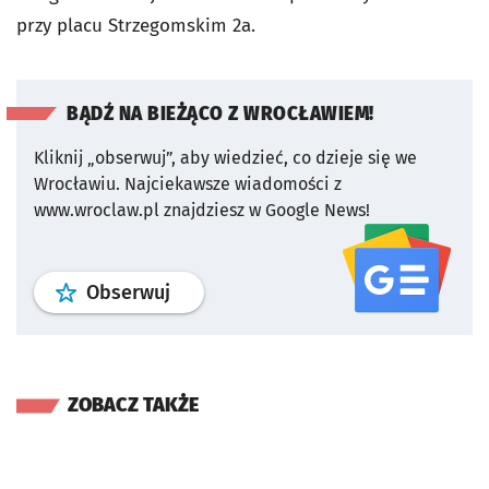
przy placu Strzegomskim 2a.
BĄDŹ NA BIEŻĄCO Z WROCŁAWIEM!
Kliknij „obserwuj”, aby wiedzieć, co dzieje się we
Wrocławiu.
Najciekawsze wiadomości z
www.wroclaw.pl znajdziesz w Google News!
profil
google news
serwisu wroclaw
Obserwuj
ZOBACZ TAKŻE