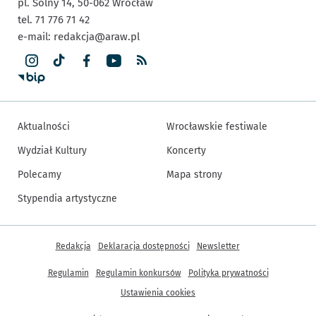
pl. Solny 14,
50-062
Wrocław
tel. 71 776 71 42
e-mail:
redakcja@araw.pl
Aktualności
Wrocławskie festiwale
Wydział Kultury
Koncerty
Polecamy
Mapa strony
Stypendia artystyczne
Inne informacje
Redakcja
Deklaracja dostępności
Newsletter
Regulamin
Regulamin konkursów
Polityka prywatności
Ustawienia cookies