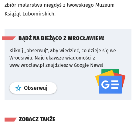
zbiór malarstwa niegdyś z lwowskiego Muzeum
Książąt Lubomirskich.
BĄDŹ NA BIEŻĄCO Z WROCŁAWIEM!
Kliknij „obserwuj”, aby wiedzieć, co dzieje się we
Wrocławiu.
Najciekawsze wiadomości z
www.wroclaw.pl znajdziesz w Google News!
profil
google news
serwisu wroclaw
Obserwuj
ZOBACZ TAKŻE