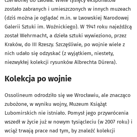
czerwonej do Lwowa. Wiele tysięcy eksponatów
zostało zabranych i umieszczonych w innych muzeach
(dziś można je oglądać m.in. w Lwowskiej Narodowej
Galerii Sztuki im. Woźnickiego). W 1941 roku najeźdźcą
został Wehrmacht, a dzieła sztuki wywieziono, przez
Kraków, do III Rzeszy. Szczęśliwie, po wojnie wiele z
nich udało się odzyskać (z wyjątkiem, niestety,
niezwykłej kolekcji rysunków Albrechta Dürera).
Kolekcja po wojnie
Ossolineum odrodziło się we Wrocławiu, ale znacząco
zubożone, w wyniku wojny, Muzeum Książąt
Lubomirskich nie istniało. Pomysł jego przywrócenia
wszedł w życie już w nowym tysiącleciu (w 2007 roku) i
wciąż trwają prace nad tym, by znaleźć kolekcji