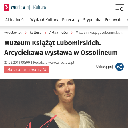
Serwis informacyjny wroclaw.pl podserwis: Kultura
Menu
Aktualności
Wydział Kultury
Polecamy
Stypendia
Festiwale
wroclaw.pl
Kultura
Aktualności
Muzeum Książąt Lubomirskich. A
Muzeum Książąt Lubomirskich.
Arcyciekawa wystawa w Ossolineum
Data publikacji:
Autor:
23.02.2018 00:00 |
Redakcja www.wroclaw.pl
artykuł
Udostępnij
Materiał archiwalny
Kliknij, aby powiększyć