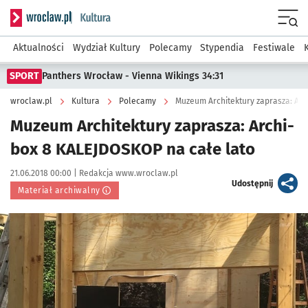
Serwis informacyjny wroclaw.pl podserwis: Kultura
Menu
Aktualności
Wydział Kultury
Polecamy
Stypendia
Festiwale
SPORT
Panthers Wrocław - Vienna Wikings 34:31
wroclaw.pl
Kultura
Polecamy
Muzeum Architektury zaprasza: Arc
Muzeum Architektury zaprasza: Archi-
box 8 KALEJDOSKOP na całe lato
Data publikacji:
Autor:
21.06.2018 00:00 |
Redakcja www.wroclaw.pl
artykuł
Udostępnij
Materiał archiwalny
Kliknij, aby powiększyć