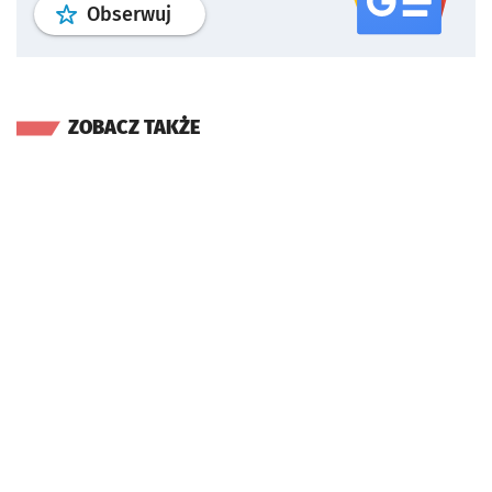
profil
google news
serwisu wroclaw
Obserwuj
ZOBACZ TAKŻE