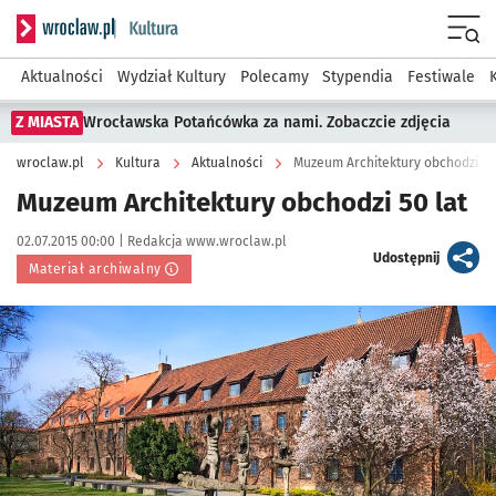
Serwis informacyjny wroclaw.pl podserwis: Kultura
Menu
Aktualności
Wydział Kultury
Polecamy
Stypendia
Festiwale
Z MIASTA
Wrocławska Potańcówka za nami. Zobaczcie zdjęcia
wroclaw.pl
Kultura
Aktualności
Muzeum Architektury obchodzi 50
Muzeum Architektury obchodzi 50 lat
Data publikacji:
Autor:
02.07.2015 00:00 |
Redakcja www.wroclaw.pl
artykuł
Udostępnij
Materiał archiwalny
Kliknij, aby powiększyć