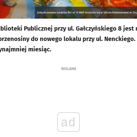
Dotychczasowa siedziba filii nr 17 MBP mieściła się w Szkole Podstawowej nr 34 
Biblioteki Publicznej przy ul. Gałczyńskiego 8 jes
rzenosiny do nowego lokalu przy ul. Nenckiego
ynajmniej miesiąc.
REKLAMA
ad