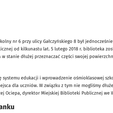
olny nr 6 przy ulicy Gałczyńskiego 8 był jednocześnie si
licznej od kilkunastu lat. 5 lutego 2018 r. biblioteka z
a w stanie dłużej przeznaczać części swojej powierzch
mę systemu edukacji i wprowadzenie ośmioklasowej sz
jsca dla uczniów. W związku z tym nie mogliśmy dłuż
ej Ociepa, dyrektor Miejskiej Biblioteki Publicznej we 
banku