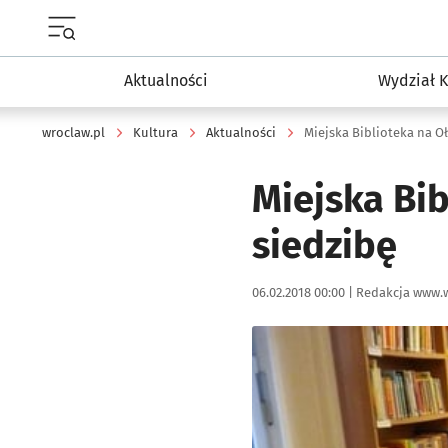
Menu główne portalu wroclaw.pl
Aktualności
Wydział K
wroclaw.pl
Kultura
Aktualności
Miejska Biblioteka na O
Miejska Bib
siedzibę
Data publikacji:
Autor:
06.02.2018 00:00 |
Redakcja www.w
Kliknij, aby powiększyć