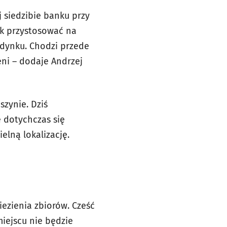
 siedzibie banku przy
ak przystosować na
dynku. Chodzi przede
eni – dodaje Andrzej
szynie. Dziś
 dotychczas się
elną lokalizację.
iezienia zbiorów. Cześć
iejscu nie będzie