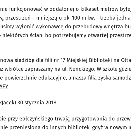
znie funkcjonować w oddalonej o kilkaset metrów byłej
wą przestrzeń – mniejszą o ok. 100 m kw. - trzeba jedn
– Musimy wyłonić wykonawcę do przebudowy wnętrza bu
 niektórych ścian, bo potrzebujemy otwartej przestrz
wą siedzibę dla filii nr 17 Miejskiej Biblioteki na Ołta
ż wkrótce zapraszamy na ul. Nenckiego. W szkole gdzie
 powierzchnie edukacyjne, a nasza filia zyska samodzi
nAEY
kJacek)
30 stycznia 2018
ibie przy Gałczyńskiego trwają przygotowania do przew
nie przeniesiona do innych bibliotek, gdyż w nowym m