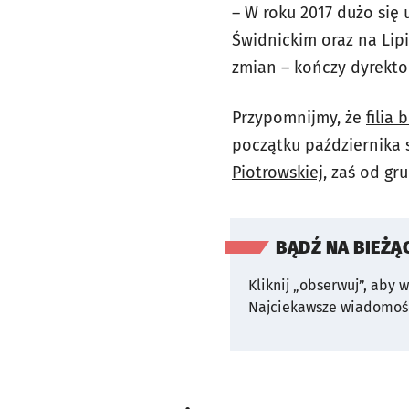
– W roku 2017 dużo się 
Świdnickim oraz na Lipi
zmian – kończy dyrektor
Przypomnijmy, że
filia
początku października 
Piotrowskiej,
zaś od gru
BĄDŹ NA BIEŻĄ
Kliknij „obserwuj”, aby 
Najciekawsze wiadomośc