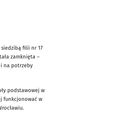
edzibą filii nr 17
ostała zamknięta –
ni na potrzeby
koły podstawowej w
ej funkcjonować w
Wrocławiu.