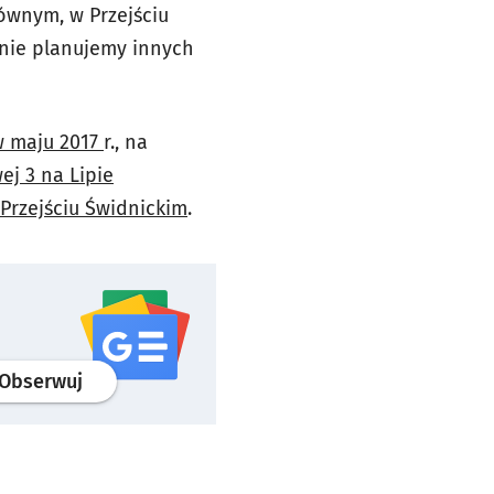
łównym, w Przejściu
7 nie planujemy innych
 w maju 2017
r., na
ej 3 na Lipie
Przejściu Świdnickim
.
profil
google news
serwisu wroclaw.pl
Obserwuj