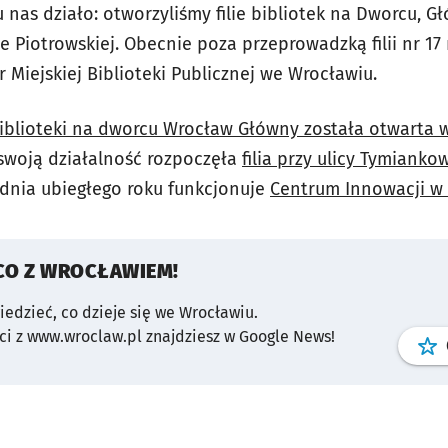
u nas działo: otworzyliśmy filie bibliotek na Dworcu, G
e Piotrowskiej. Obecnie poza przeprowadzką filii nr 1
 Miejskiej Biblioteki Publicznej we Wrocławiu.
 biblioteki na dworcu Wrocław Główny została otwarta
swoją działalność rozpoczęła
filia przy ulicy Tymiankow
dnia ubiegłego roku funkcjonuje
Centrum Innowacji w 
CO Z WROCŁAWIEM!
wiedzieć, co dzieje się we Wrocławiu.
i z www.wroclaw.pl znajdziesz w Google News!