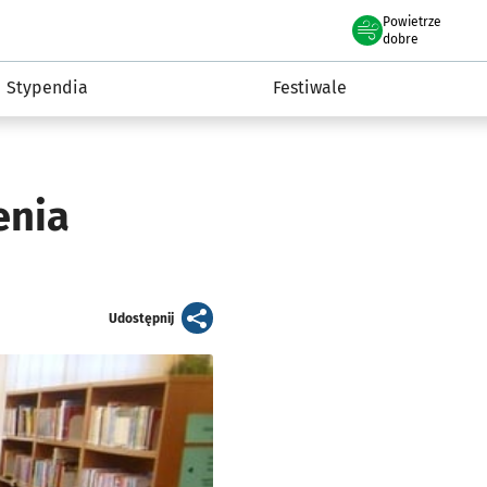
Powietrze
we Wrocławiu
Kultura
dobre
Stypendia
Festiwale
enia
artykuł
Udostępnij