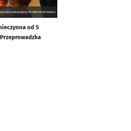
przy ulicy Gałczyńskiej, fot. MBP we Wrocławiu
t nieczynna od 5
. Przeprowadzka