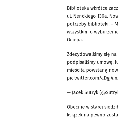
Biblioteka wkrótce zac
ul. Nenckiego 136a. No
potrzeby biblioteki. 
wszystkim o wyburzenie
Ociepa.
Zdecydowaliśmy się na no
podpisaliśmy umowę. Ju
mieściła powstaną nowe
pic.twitter.com/aDgj4J
— Jacek Sutryk (@Sutry
Obecnie w starej siedz
książek na pewno zosta