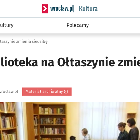
Serwis informacyjny wroclaw.pl podserwis: 
ultury
Polecamy
łtaszynie zmienia siedzibę
lioteka na Ołtaszynie zmi
roclaw.pl
Materiał archiwalny