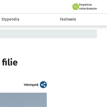
Powietrze
we Wrocławiu
Kultura
umiarkowane
Stypendia
Festiwale
filie
artykuł
Udostępnij