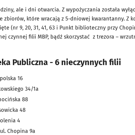
odziny, ale i dni otwarcia. Z wypożyczania została wyłą
zbiorów, które wracają z 5-dniowej kwarantanny. Z kolei
te (nr 9, 20, 31, 41, 63 i Punkt biblioteczny przy Chop
j czynnej filii MBP, bądź skorzystać z trezora – wrzut
ka Publiczna - 6 nieczynnych filii
kopolska 16
jakowskiego 34/1a
achocińska 88
tysowicka 48
wolenia 4
ul. Chopina 9a