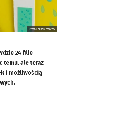
grafiki organizatorów
zie 24 filie
c temu, ale teraz
ek i możliwością
owych.