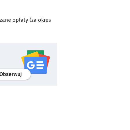
zane opłaty (za okres
profil
google news
serwisu wroclaw.pl
Obserwuj