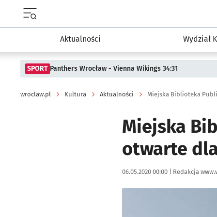
Menu główne portalu wroclaw.pl
Aktualności
Wydział K
SPORT
Panthers Wrocław - Vienna Wikings 34:31
wroclaw.pl
Kultura
Aktualności
Miejska Biblioteka Publi
Miejska Bib
otwarte dl
Data publikacji:
Autor:
06.05.2020 00:00 |
Redakcja www.
Kliknij, aby powiększyć