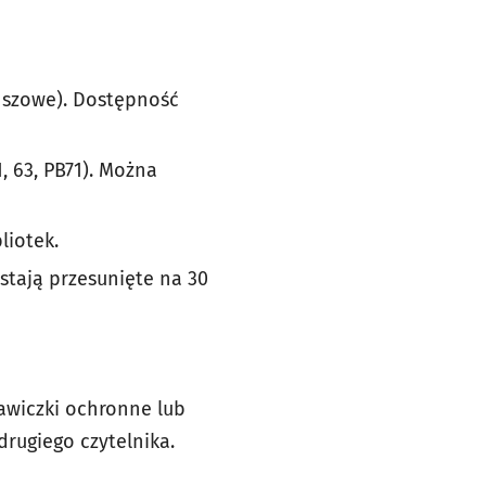
anszowe). Dostępność
1, 63, PB71). Można
liotek.
stają przesunięte na 30
awiczki ochronne lub
drugiego czytelnika.