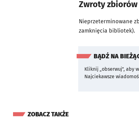
Zwroty zbiorów
Nieprzeterminowane zbi
zamknięcia bibliotek).
BĄDŹ NA BIEŻĄ
Kliknij „obserwuj”, aby 
Najciekawsze wiadomośc
ZOBACZ TAKŻE