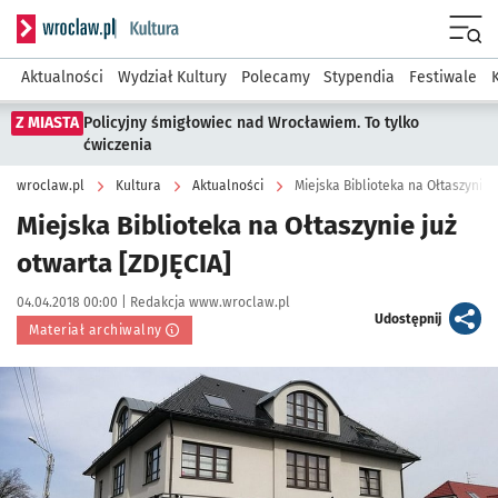
Serwis informacyjny wroclaw.pl podserwis: Kultura
Menu
Aktualności
Wydział Kultury
Polecamy
Stypendia
Festiwale
Z MIASTA
Policyjny śmigłowiec nad Wrocławiem. To tylko
ćwiczenia
wroclaw.pl
Kultura
Aktualności
Miejska Biblioteka na Ołtaszynie 
Miejska Biblioteka na Ołtaszynie już
otwarta [ZDJĘCIA]
Data publikacji:
Autor:
04.04.2018 00:00 |
Redakcja www.wroclaw.pl
artykuł
Udostępnij
Materiał archiwalny
Kliknij, aby powiększyć