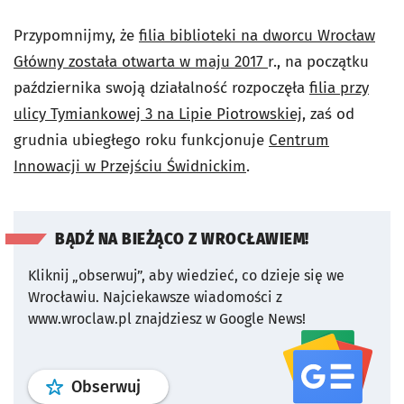
Przypomnijmy, że
filia biblioteki na dworcu Wrocław
Główny została otwarta w maju 2017
r., na początku
października swoją działalność rozpoczęła
filia przy
ulicy Tymiankowej 3 na Lipie Piotrowskiej,
zaś od
grudnia ubiegłego roku funkcjonuje
Centrum
Innowacji w Przejściu Świdnickim
.
BĄDŹ NA BIEŻĄCO Z WROCŁAWIEM!
Kliknij „obserwuj”, aby wiedzieć, co dzieje się we
Wrocławiu.
Najciekawsze wiadomości z
www.wroclaw.pl znajdziesz w Google News!
profil
google news
serwisu wroclaw
Obserwuj