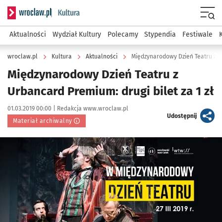
Serwis informacyjny wroclaw.pl podserwis: Kultura
Menu
Aktualności
Wydział Kultury
Polecamy
Stypendia
Festiwale
wroclaw.pl
Kultura
Aktualności
Międzynarodowy Dzień Teatru z Ur
Międzynarodowy Dzień Teatru z
Urbancard Premium: drugi bilet za 1 zł
Data publikacji:
Autor:
01.03.2019 00:00 |
Redakcja www.wroclaw.pl
artykuł
Udostępnij
Materiał archiwalny
Kliknij, aby powiększyć