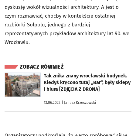
dyskusję wokół wizualności architektury. A jest o
czym rozmawiać, choćby w kontekście ostatniej
rozbiórki Solpolu, jednego z bardziej
reprezentatywnych przykładów architektury lat 90. we
Wrocławiu.
ZOBACZ RÓWNIEŻ
otworzy się w nowej karcie
Tak znika znany wrocławski budynek.
Kiedyś kręcono tutaj „Bar”, były sklepy
i biura [ZDJĘCIA Z DRONA]
13.06.2022
| Janusz Krzeszowski
Organizatorzy podkreślają, że warto spróbować sił w