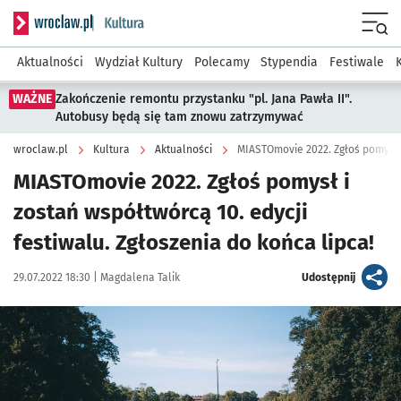
Serwis informacyjny wroclaw.pl podserwis: Kultura
Menu
Aktualności
Wydział Kultury
Polecamy
Stypendia
Festiwale
WAŻNE
Zakończenie remontu przystanku "pl. Jana Pawła II".
Autobusy będą się tam znowu zatrzymywać
wroclaw.pl
Kultura
Aktualności
MIASTOmovie 2022. Zgłoś pomysł i
zostań współtwórcą 10. edycji
festiwalu. Zgłoszenia do końca lipca!
Data publikacji:
Autor:
artykuł
29.07.2022 18:30 |
Magdalena Talik
Udostępnij
Kliknij, aby powiększyć