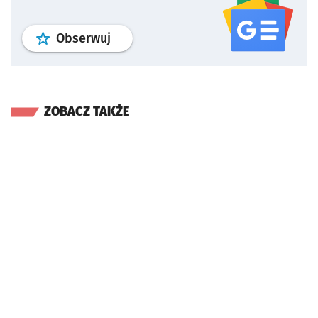
profil
google news
serwisu wroclaw
Obserwuj
ZOBACZ TAKŻE