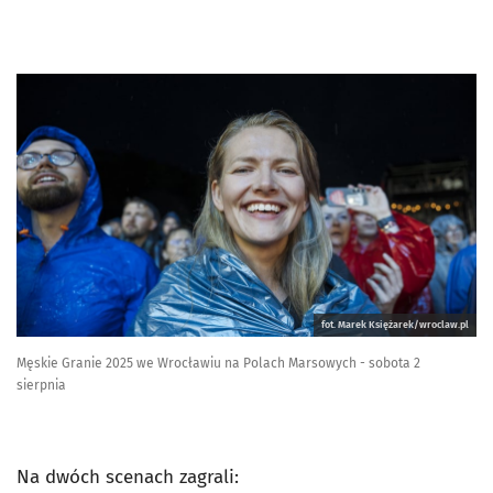
fot. Marek Księżarek/wroclaw.pl
Męskie Granie 2025 we Wrocławiu na Polach Marsowych - sobota 2
sierpnia
Na dwóch scenach zagrali: