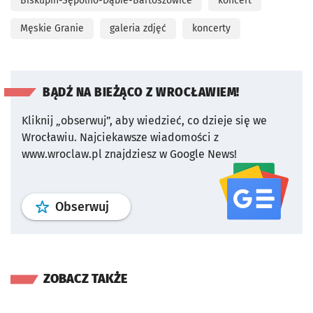
Biskupin-Sępolno-Dąbie-Bartoszowice
koncert
Męskie Granie
galeria zdjęć
koncerty
BĄDŹ NA BIEŻĄCO Z WROCŁAWIEM!
Kliknij „obserwuj”, aby wiedzieć, co dzieje się we
Wrocławiu.
Najciekawsze wiadomości z
www.wroclaw.pl znajdziesz w Google News!
profil
google news
serwisu wroclaw
Obserwuj
ZOBACZ TAKŻE