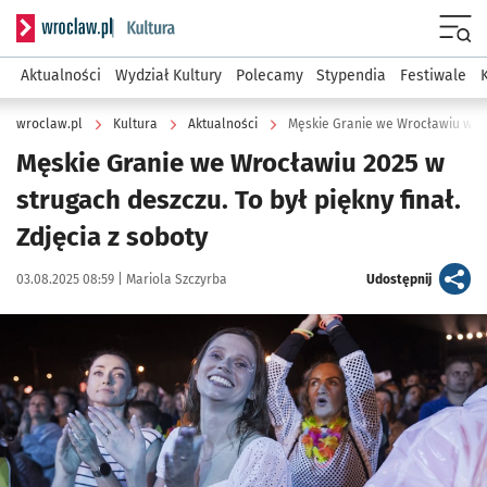
Serwis informacyjny wroclaw.pl podserwis: Kultura
Menu
Aktualności
Wydział Kultury
Polecamy
Stypendia
Festiwale
wroclaw.pl
Kultura
Aktualności
Męskie Granie we Wrocławiu w st
Męskie Granie we Wrocławiu 2025 w
strugach deszczu. To był piękny finał.
Zdjęcia z soboty
Data publikacji:
Autor:
artykuł
03.08.2025 08:59 |
Mariola Szczyrba
Udostępnij
Kliknij, aby zobaczyć galerię