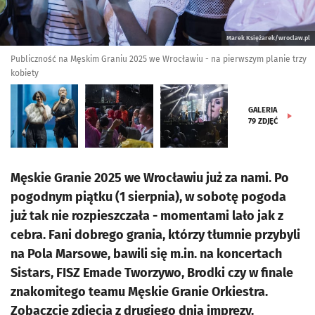
Marek Księżarek/wroclaw.pl
Publiczność na Męskim Graniu 2025 we Wrocławiu - na pierwszym planie trzy
kobiety
GALERIA
79
ZDJĘĆ
Męskie Granie 2025 we Wrocławiu już za nami. Po
pogodnym piątku (1 sierpnia), w sobotę pogoda
już tak nie rozpieszczała - momentami lało jak z
cebra. Fani dobrego grania, którzy tłumnie przybyli
na Pola Marsowe, bawili się m.in. na koncertach
Sistars, FISZ Emade Tworzywo, Brodki czy w finale
znakomitego teamu Męskie Granie Orkiestra.
Zobaczcie zdjęcia z drugiego dnia imprezy.