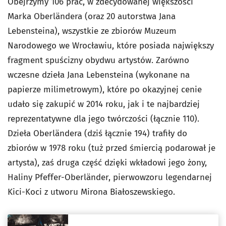
Obejrzymy 106 prac, w zdecydowanej większości
Marka Oberländera (oraz 20 autorstwa Jana
Lebensteina), wszystkie ze zbiorów Muzeum
Narodowego we Wrocławiu, które posiada największy
fragment spuścizny obydwu artystów. Zarówno
wczesne dzieła Jana Lebensteina (wykonane na
papierze milimetrowym), które po okazyjnej cenie
udało się zakupić w 2014 roku, jak i te najbardziej
reprezentatywne dla jego twórczości (łącznie 110).
Dzieła Oberländera (dziś łącznie 194) trafiły do
zbiorów w 1978 roku (tuż przed śmiercią podarował je
artysta), zaś druga część dzięki wkładowi jego żony,
Haliny Pfeffer-Oberländer, pierwowzoru legendarnej
Kici-Koci z utworu Mirona Białoszewskiego.