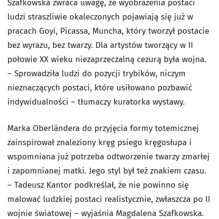
Szafkowska zwraca uwagę, że wyobrażenia postaci
ludzi straszliwie okaleczonych pojawiają się już w
pracach Goyi, Picassa, Muncha, który tworzył postacie
bez wyrazu, bez twarzy. Dla artystów tworzący w II
połowie XX wieku niezaprzeczalną cezurą była wojna.
– Sprowadziła ludzi do pozycji trybików, niczym
nieznaczących postaci, które usiłowano pozbawić
indywidualności – tłumaczy kuratorka wystawy.
Marka Oberländera do przyjęcia formy totemicznej
zainspirował znaleziony kręg psiego kręgosłupa i
wspomniana już potrzeba odtworzenie twarzy zmarłej
i zapomnianej matki. Jego styl był też znakiem czasu.
– Tadeusz Kantor podkreślał, że nie powinno się
malować ludzkiej postaci realistycznie, zwłaszcza po II
wojnie światowej – wyjaśnia Magdalena Szafkowska.