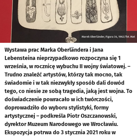
Marek Oberländer, Figura 34, 1962/fot. Mat
Wystawa prac Marka Oberländera i Jana
Lebensteina nieprzypadkowo rozpoczyna się 1
września, w rocznicę wybuchu II wojny światowej. –
Trudno znaleźć artystów, którzy tak mocno, tak
świadomie i w tak niezwykły sposób dali dowód
tego, co niesie ze sobą tragedia, jaką jest wojna. To
doświadczenie powracało w ich twórczości,
doprowadziło do wyboru stylistyki, formy
artystycznej – podkreśla Piotr Oszczanowski,
dyrektor Muzeum Narodowego we Wrocławiu.
Ekspozycja potrwa do 3 stycznia 2021 roku w