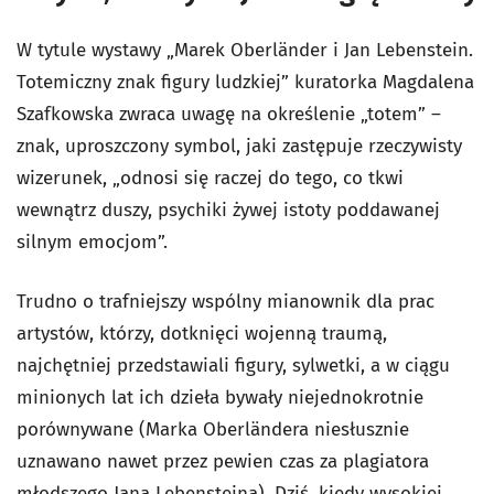
W tytule wystawy „Marek Oberländer i Jan Lebenstein.
Totemiczny znak figury ludzkiej” kuratorka Magdalena
Szafkowska zwraca uwagę na określenie „totem” –
znak, uproszczony symbol, jaki zastępuje rzeczywisty
wizerunek, „odnosi się raczej do tego, co tkwi
wewnątrz duszy, psychiki żywej istoty poddawanej
silnym emocjom”.
Trudno o trafniejszy wspólny mianownik dla prac
artystów, którzy, dotknięci wojenną traumą,
najchętniej przedstawiali figury, sylwetki, a w ciągu
minionych lat ich dzieła bywały niejednokrotnie
porównywane (Marka Oberländera niesłusznie
uznawano nawet przez pewien czas za plagiatora
młodszego Jana Lebensteina). Dziś, kiedy wysokiej