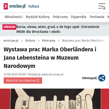
Serwis informacyjny wroclaw.pl podserwis: Kultura
Menu
Aktualności
Wydział Kultury
Polecamy
Stypendia
Festiwale
UWAGA!
Burza, ulewa, wiatr, grad, a do tego upał. Ostrzeżenie
IMGW dla Wrocławia i okolic
wroclaw.pl
Kultura
Polecamy
Wystawa prac Marka Oberländera 
Wystawa prac Marka Oberländera i
Jana Lebensteina w Muzeum
Narodowym
Data publikacji:
Autor:
31.08.2020 00:00 |
Redakcja www.wroclaw.pl
artykuł
Udostępnij
Materiał archiwalny
Kliknij, aby powiększyć