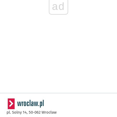
ad
pl. Solny 14,
50-062
Wrocław