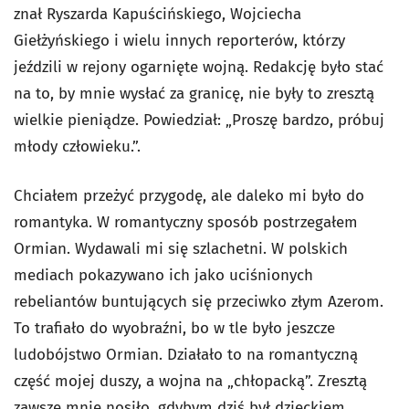
znał Ryszarda Kapuścińskiego, Wojciecha
Giełżyńskiego i wielu innych reporterów, którzy
jeździli w rejony ogarnięte wojną. Redakcję było stać
na to, by mnie wysłać za granicę, nie były to zresztą
wielkie pieniądze. Powiedział: „Proszę bardzo, próbuj
młody człowieku.”.
Chciałem przeżyć przygodę, ale daleko mi było do
romantyka. W romantyczny sposób postrzegałem
Ormian. Wydawali mi się szlachetni. W polskich
mediach pokazywano ich jako uciśnionych
rebeliantów buntujących się przeciwko złym Azerom.
To trafiało do wyobraźni, bo w tle było jeszcze
ludobójstwo Ormian. Działało to na romantyczną
część mojej duszy, a wojna na „chłopacką”. Zresztą
zawsze mnie nosiło, gdybym dziś był dzieckiem