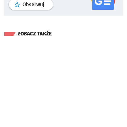
profil
google news
serwisu wroclaw
Obserwuj
ZOBACZ TAKŻE