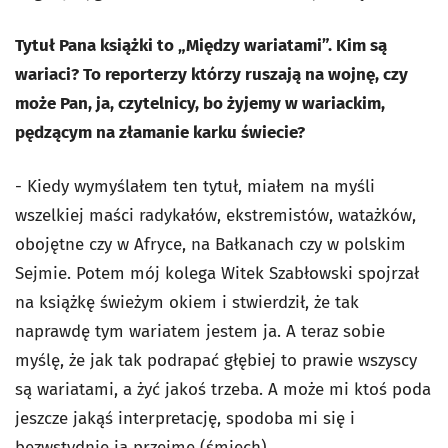
Tytuł Pana książki to „Między wariatami”. Kim są
wariaci? To reporterzy którzy ruszają na wojnę, czy
może Pan, ja, czytelnicy, bo żyjemy w wariackim,
pędzącym na złamanie karku świecie?
- Kiedy wymyślałem ten tytuł, miałem na myśli
wszelkiej maści radykałów, ekstremistów, watażków,
obojętne czy w Afryce, na Bałkanach czy w polskim
Sejmie. Potem mój kolega Witek Szabłowski spojrzał
na książkę świeżym okiem i stwierdził, że tak
naprawdę tym wariatem jestem ja. A teraz sobie
myślę, że jak tak podrapać głębiej to prawie wszyscy
są wariatami, a żyć jakoś trzeba. A może mi ktoś poda
jeszcze jakąś interpretację, spodoba mi się i
bezwstydnie ją przejmę (śmiech).