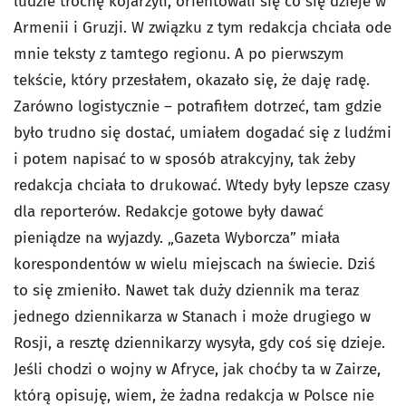
ludzie trochę kojarzyli, orientowali się co się dzieje w
Armenii i Gruzji. W związku z tym redakcja chciała ode
mnie teksty z tamtego regionu. A po pierwszym
tekście, który przesłałem, okazało się, że daję radę.
Zarówno logistycznie – potrafiłem dotrzeć, tam gdzie
było trudno się dostać, umiałem dogadać się z ludźmi
i potem napisać to w sposób atrakcyjny, tak żeby
redakcja chciała to drukować. Wtedy były lepsze czasy
dla reporterów. Redakcje gotowe były dawać
pieniądze na wyjazdy. „Gazeta Wyborcza” miała
korespondentów w wielu miejscach na świecie. Dziś
to się zmieniło. Nawet tak duży dziennik ma teraz
jednego dziennikarza w Stanach i może drugiego w
Rosji, a resztę dziennikarzy wysyła, gdy coś się dzieje.
Jeśli chodzi o wojny w Afryce, jak choćby ta w Zairze,
którą opisuję, wiem, że żadna redakcja w Polsce nie