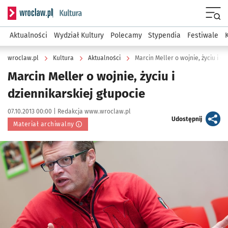
Serwis informacyjny wroclaw.pl podserwis: Kultura
Menu
Aktualności
Wydział Kultury
Polecamy
Stypendia
Festiwale
wroclaw.pl
Kultura
Aktualności
Marcin Meller o wojnie, życiu i dz
Marcin Meller o wojnie, życiu i
dziennikarskiej głupocie
Data publikacji:
Autor:
07.10.2013 00:00 |
Redakcja www.wroclaw.pl
artykuł
Udostępnij
Materiał archiwalny
Kliknij, aby powiększyć