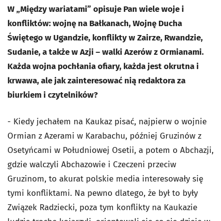
W „Między wariatami” opisuje Pan wiele woje i
konfliktów: wojnę na Bałkanach, Wojnę Ducha
Świętego w Ugandzie, konflikty w Zairze, Rwandzie,
Sudanie, a także w Azji – walki Azerów z Ormianami.
Każda wojna pochłania ofiary, każda jest okrutna i
krwawa, ale jak zainteresować nią redaktora za
biurkiem i czytelników?
- Kiedy jechałem na Kaukaz pisać, najpierw o wojnie
Ormian z Azerami w Karabachu, później Gruzinów z
Osetyńcami w Południowej Osetii, a potem o Abchazji,
gdzie walczyli Abchazowie i Czeczeni przeciw
Gruzinom, to akurat polskie media interesowały się
tymi konfliktami. Na pewno dlatego, że był to były
Związek Radziecki, poza tym konflikty na Kaukazie