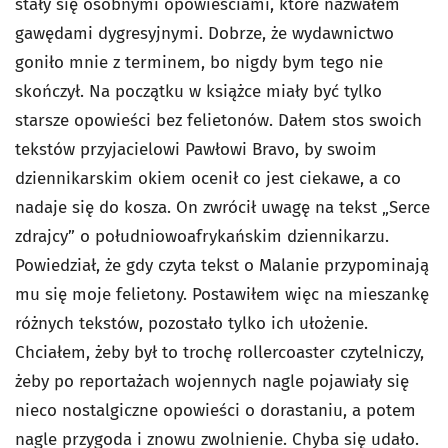
stały się osobnymi opowieściami, które nazwałem
gawędami dygresyjnymi. Dobrze, że wydawnictwo
goniło mnie z terminem, bo nigdy bym tego nie
skończył. Na początku w książce miały być tylko
starsze opowieści bez felietonów. Dałem stos swoich
tekstów przyjacielowi Pawłowi Bravo, by swoim
dziennikarskim okiem ocenił co jest ciekawe, a co
nadaje się do kosza. On zwrócił uwagę na tekst „Serce
zdrajcy” o południowoafrykańskim dziennikarzu.
Powiedział, że gdy czyta tekst o Malanie przypominają
mu się moje felietony. Postawiłem więc na mieszankę
różnych tekstów, pozostało tylko ich ułożenie.
Chciałem, żeby był to trochę rollercoaster czytelniczy,
żeby po reportażach wojennych nagle pojawiały się
nieco nostalgiczne opowieści o dorastaniu, a potem
nagle przygoda i znowu zwolnienie. Chyba się udało.