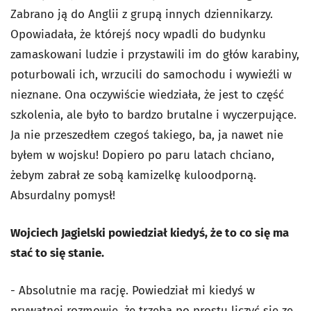
Zabrano ją do Anglii z grupą innych dziennikarzy.
Opowiadała, że którejś nocy wpadli do budynku
zamaskowani ludzie i przystawili im do głów karabiny,
poturbowali ich, wrzucili do samochodu i wywieźli w
nieznane. Ona oczywiście wiedziała, że jest to część
szkolenia, ale było to bardzo brutalne i wyczerpujące.
Ja nie przeszedłem czegoś takiego, ba, ja nawet nie
byłem w wojsku! Dopiero po paru latach chciano,
żebym zabrał ze sobą kamizelkę kuloodporną.
Absurdalny pomysł!
Wojciech Jagielski powiedział kiedyś, że to co się ma
stać to się stanie.
- Absolutnie ma rację. Powiedział mi kiedyś w
prywatnej rozmowie, że trzeba po prostu liczyć się ze