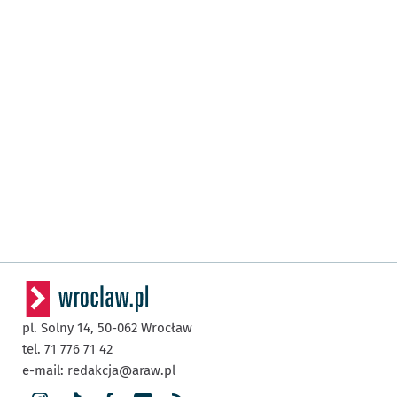
pl. Solny 14,
50-062
Wrocław
tel. 71 776 71 42
e-mail:
redakcja@araw.pl