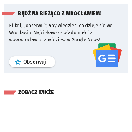
BĄDŹ NA BIEŻĄCO Z WROCŁAWIEM!
Kliknij „obserwuj”, aby wiedzieć, co dzieje się we
Wrocławiu.
Najciekawsze wiadomości z
www.wroclaw.pl znajdziesz w Google News!
profil
google news
serwisu wroclaw
Obserwuj
ZOBACZ TAKŻE