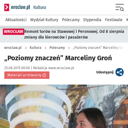
Serwis informacyjny wroclaw.pl podserwis: Kultura
Menu
Aktualności
Wydział Kultury
Polecamy
Stypendia
Festiwale
WROCŁAW
Remont torów na Stawowej i Peronowej. Od 8 sierpnia
zmiany dla kierowców i pasażerów
wroclaw.pl
Kultura
Polecamy
„Poziomy znaczeń” Marceliny Groń
„Poziomy znaczeń” Marceliny Groń
Data publikacji:
Autor:
25.08.2015 00:00 |
Redakcja www.wroclaw.pl
artykuł
Udostępnij
Materiał archiwalny
Kliknij, aby powiększyć