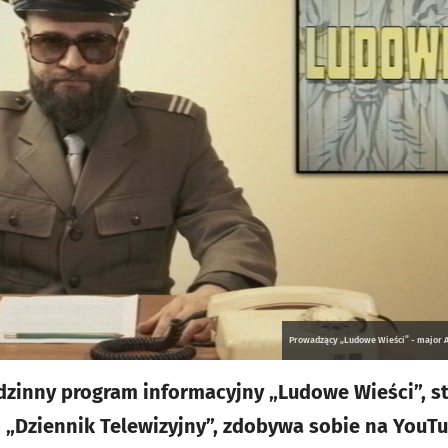
Prowadzący „Ludowe Wieści” - major An
inny program informacyjny „Ludowe Wieści”, st
i „Dziennik Telewizyjny”, zdobywa sobie na YouT