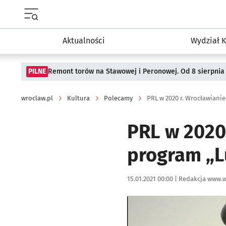
Menu główne portalu wroclaw.pl
Aktualności
Wydział K
PILNE
Remont torów na Stawowej i Peronowej. Od 8 sierpnia
wroclaw.pl
Kultura
Polecamy
PRL w 2020 r. Wrocławiani
PRL w 2020
program „L
Data publikacji:
Autor:
15.01.2021 00:00 |
Redakcja www.w
Kliknij, aby powiększyć