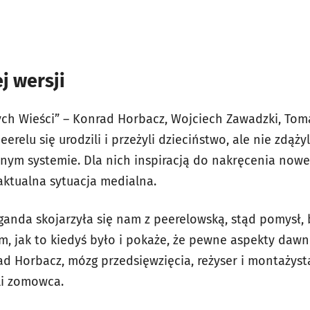
j wersji
 Wieści” – Konrad Horbacz, Wojciech Zawadzki, Tomas
peerelu się urodzili i przeżyli dzieciństwo, ale nie zd
ym systemie. Dla nich inspiracją do nakręcenia nowe
.aktualna sytuacja medialna.
ganda skojarzyła się nam z peerelowską, stąd pomysł, 
m, jak to kiedyś było i pokaże, że pewne aspekty dawn
rad Horbacz, mózg przedsięwzięcia, reżyser i montażys
li zomowca.