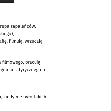
grupa zapaleńców.
kiego),
ię, filmują, wrzucają
a filmowego, pracują
rogramu satyrycznego o
, kiedy nie było takich