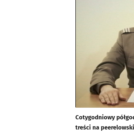
Cotygodniowy półgodz
treści na peerelowsk