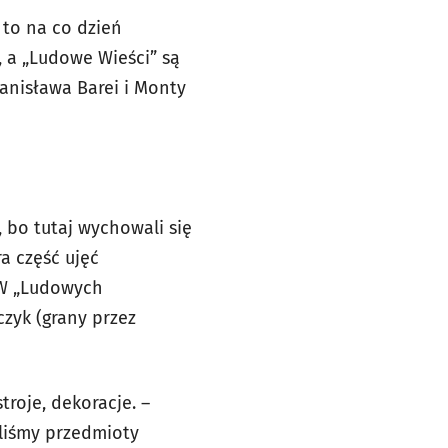
 to na co dzień
 a „Ludowe Wieści” są
tanisława Barei i Monty
 bo tutaj wychowali się
ra część ujęć
 W „Ludowych
zyk (grany przez
roje, dekoracje. –
liśmy przedmioty