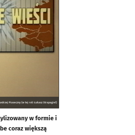
drzej Piaseczny (w tej roli Łukasz Strapagiel)
ylizowany w formie i
ube coraz większą