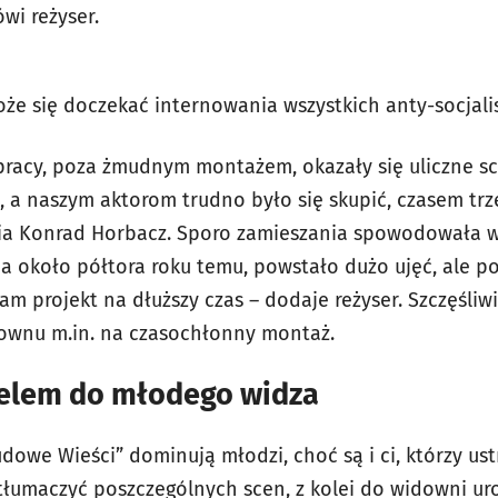
ówi reżyser.
że się doczekać internowania wszystkich anty-socjalis
 pracy, poza żmudnym montażem, okazały się uliczne sc
a naszym aktorom trudno było się skupić, czasem trz
nia Konrad Horbacz. Sporo zamieszania spowodowała w
ia około półtora roku temu, powstało dużo ujęć, ale p
m projekt na dłuższy czas – dodaje reżyser. Szczęśliwi
downu m.in. na czasochłonny montaż.
erelem do młodego widza
owe Wieści” dominują młodzi, choć są i ci, którzy ust
a tłumaczyć poszczególnych scen, z kolei do widowni u