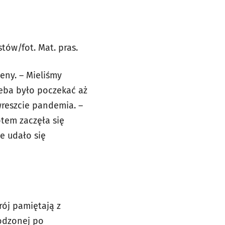
tów/fot. Mat. pras.
eny. – Mieliśmy
eba było poczekać aż
reszcie pandemia. –
otem zaczęła się
e udało się
rój pamiętają z
rodzonej po