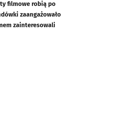
ty filmowe robią po
andówki zaangażowało
amem zainteresowali