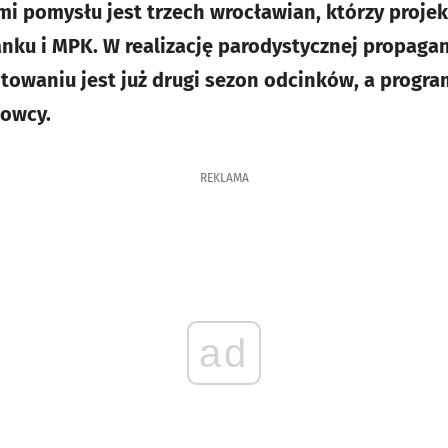
mi pomysłu jest trzech wrocławian, którzy projek
anku i MPK. W realizację parodystycznej propag
otowaniu jest już drugi sezon odcinków, a progr
mowcy.
REKLAMA
ad