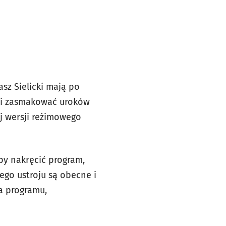
z Sielicki mają po
ążyli zasmakować uroków
j wersji reżimowego
by nakręcić program,
ego ustroju są obecne i
ta programu,