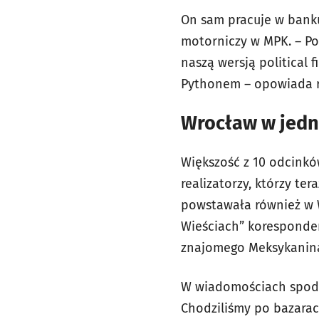
On sam pracuje w banku
motorniczy w MPK. – Po
naszą wersją political 
Pythonem – opowiada r
Wrocław w jedn
Większość z 10 odcinkó
realizatorzy, którzy ter
powstawała również w 
Wieściach” koresponden
znajomego Meksykanina
W wiadomościach spodob
Chodziliśmy po bazarac