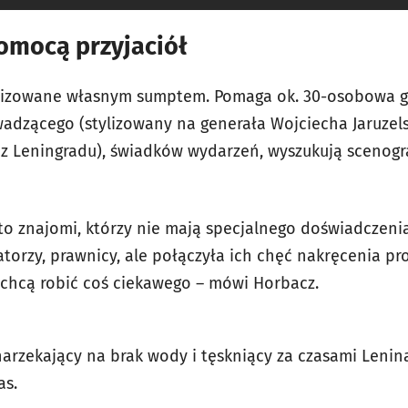
pomocą przyjaciół
alizowane własnym sumptem. Pomaga ok. 30-osobowa 
wadzącego (stylizowany na generała Wojciecha Jaruzels
z Leningradu), świadków wydarzeń, wyszukują scenograf
to znajomi, którzy nie mają specjalnego doświadczeni
torzy, prawnicy, ale połączyła ich chęć nakręcenia p
 chcą robić coś ciekawego – mówi Horbacz.
arzekający na brak wody i tęskniący za czasami Lenina
as.