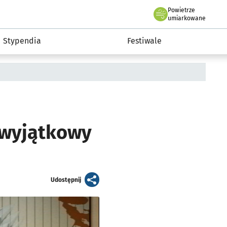
Powietrze
we Wrocławiu
Kultura
umiarkowane
Stypendia
Festiwale
i wyjątkowy
artykuł
Udostępnij