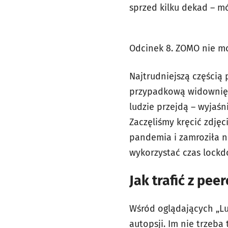
sprzed kilku dekad – m
Odcinek 8. ZOMO nie mo
Najtrudniejszą częścią
przypadkową widownię, 
ludzie przejdą – wyjaś
Zaczęliśmy kręcić zdjęc
pandemia i zamroziła na
wykorzystać czas lock
Jak trafić z pe
Wśród oglądających „Lud
autopsji. Im nie trzeb