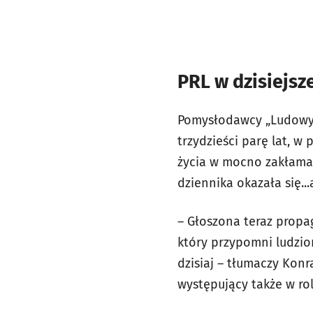
PRL w dzisiejsze
Pomysłodawcy „Ludowych
trzydzieści parę lat, w 
życia w mocno zakłaman
dziennika okazała się..
– Głoszona teraz propa
który przypomni ludzio
dzisiaj – tłumaczy Kon
występujący także w ro