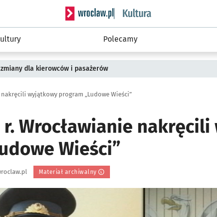
Serwis informacyjny wroclaw.pl podserwis: 
ultury
Polecamy
 zmiany dla kierowców i pasażerów
e nakręcili wyjątkowy program „Ludowe Wieści”
 r. Wrocławianie nakręcil
udowe Wieści”
roclaw.pl
Materiał archiwalny