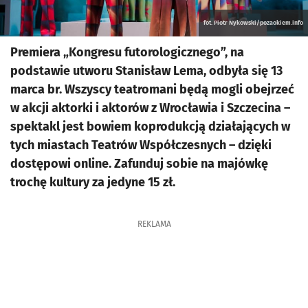
fot. Piotr Nykowski/pozaokiem.info
Premiera „Kongresu futorologicznego”, na
podstawie utworu Stanisław Lema, odbyła się 13
marca br. Wszyscy teatromani będą mogli obejrzeć
w akcji aktorki i aktorów z Wrocławia i Szczecina –
spektakl jest bowiem koprodukcją działających w
tych miastach Teatrów Współczesnych – dzięki
dostępowi online. Zafunduj sobie na majówkę
trochę kultury za jedyne 15 zł.
REKLAMA