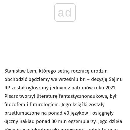
ad
Stanisław Lem, którego setną rocznicę urodzin
obchodzić będziemy we wrześniu br. – decyzją Sejmu
RP został ogłoszony jednym z patronów roku 2021.
Pisarz tworzył literaturę fantastycznonaukową, był
filozofem i futurologiem. Jego książki zostały
przetłumaczone na ponad 40 języków i osiągnęły
łączny nakład ponad 30 mln egzemplarzy. Jego dzieła
również wielokrotnie ekranizowano – robili to m.in.