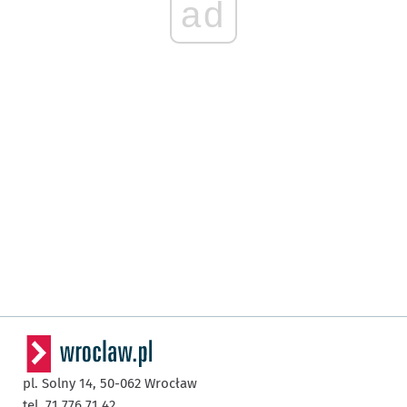
ad
pl. Solny 14,
50-062
Wrocław
tel. 71 776 71 42