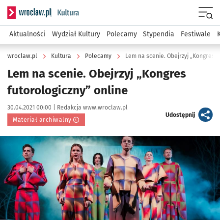
Serwis informacyjny wroclaw.pl podserwis: Kultura
Menu
Aktualności
Wydział Kultury
Polecamy
Stypendia
Festiwale
wroclaw.pl
Kultura
Polecamy
Lem na scenie. Obejrzyj „Kongres f
Lem na scenie. Obejrzyj „Kongres
futorologiczny” online
Data publikacji:
Autor:
30.04.2021 00:00 |
Redakcja www.wroclaw.pl
artykuł
Udostępnij
Materiał archiwalny
Kliknij, aby powiększyć