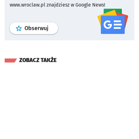
www.wroclaw.pl znajdziesz w Google News!
profil
google news
serwisu wroclaw
Obserwuj
ZOBACZ TAKŻE