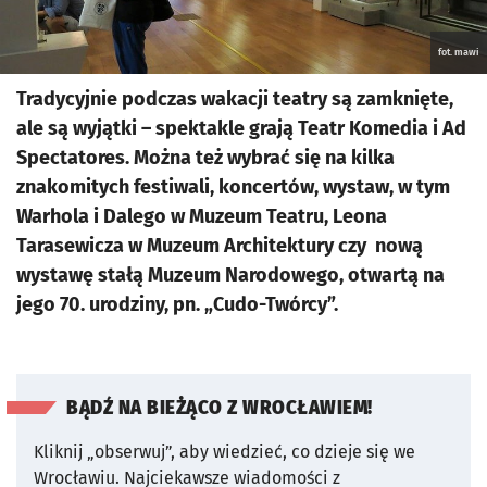
fot. mawi
Tradycyjnie podczas wakacji teatry są zamknięte,
ale są wyjątki – spektakle grają Teatr Komedia i Ad
Spectatores. Można też wybrać się na kilka
znakomitych festiwali, koncertów, wystaw, w tym
Warhola i Dalego w Muzeum Teatru, Leona
Tarasewicza w Muzeum Architektury czy nową
wystawę stałą Muzeum Narodowego, otwartą na
jego 70. urodziny, pn. „Cudo-Twórcy”.
BĄDŹ NA BIEŻĄCO Z WROCŁAWIEM!
Kliknij „obserwuj”, aby wiedzieć, co dzieje się we
Wrocławiu.
Najciekawsze wiadomości z