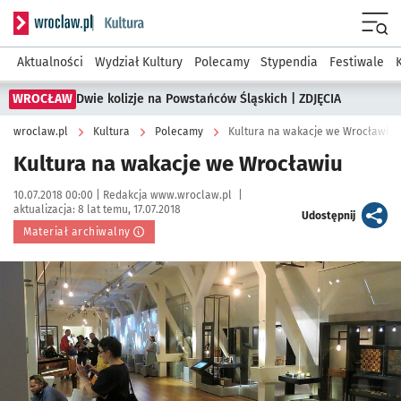
Serwis informacyjny wroclaw.pl podserwis: Kultura
Menu
Aktualności
Wydział Kultury
Polecamy
Stypendia
Festiwale
WROCŁAW
Dwie kolizje na Powstańców Śląskich | ZDJĘCIA
wroclaw.pl
Kultura
Polecamy
Kultura na wakacje we Wrocławiu
Kultura na wakacje we Wrocławiu
Data publikacji:
Autor:
10.07.2018 00:00 |
Redakcja www.wroclaw.pl
|
aktualizacja:
8 lat temu, 17.07.2018
artykuł
Udostępnij
Materiał archiwalny
Kliknij, aby powiększyć