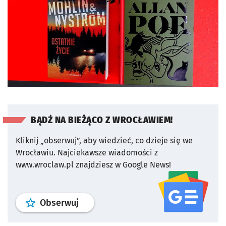
BĄDŹ NA BIEŻĄCO Z WROCŁAWIEM!
Kliknij „obserwuj”, aby wiedzieć, co dzieje się we
Wrocławiu.
Najciekawsze wiadomości z
www.wroclaw.pl znajdziesz w Google News!
profil
google news
serwisu wroclaw
Obserwuj