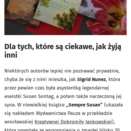
Dla tych, które są ciekawe, jak żyją
inni
Niektórych autorów lepiej nie poznawać prywatnie,
chyba że się z nimi mieszka, jak
Sigrid Nunez
, która
przez pewien czas była asystentką legendarnej
eseistki Susan Sontag, a potem także narzeczoną jej
syna. W niewielkiej książce
„Sempre Susan”
(ukazała
się nakładem Wydawnictwa Pauza w przekładzie
wrocławskiej
Kreatywnej Dobromiły Jankowskiej
),
która powstała ze wspomnienia o zmarłej blisko 20