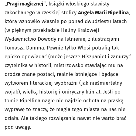
„Pragi magicznej”
, książki włoskiego slawisty
zakochanego w czeskiej stolicy
Angela Marii Ripellina
,
którą wznowiło właśnie po ponad dwudziestu latach
(w pięknym przekładzie Haliny Kralowej)
Wydawnictwo Dowody na Istnienie, z ilustracjami
Tomasza Damma. Pewnie tylko Włosi potrafią tak
epicko opowiadać (może jeszcze Hiszpanie) i zanurzyć
czytelnika w historii, mistrzowsko stawiając mu na
drodze znane postaci, realnie istniejące i będące
wytworem literackiej wyobraźni (jak nieśmiertelny
wojak), wielką historię i oniryczny klimat. Jeśli po
tomie Ripellina nagle nie najdzie ochota na praską
wyprawę to znaczy, że magia tego miasta na nas nie
działa. Ale takiego rozwiązania nawet nie warto brać
pod uwagę.