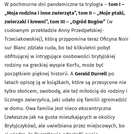
W pochmurne dni pandemiczne ta trylogia –
tom I –
„Moja rodzina i inne zwierzęta”, tom II – „Moje ptaki,
zwierzaki i krewni”, tom III – „Ogród Bogów”
(w
cudownym przekładzie Anny Przedpełskiej-
Trzeciakowskiej), którą przypomina teraz Oficyna Noir
sur Blanc zdziała cuda, bo też kilkuletni pobyt
obfitującej w intrygujące osobowości brytyjskiej
rodziny na greckiej wyspie Korfu, może być
początkiem pięknej historii. A
Gerald Durrell
po
latach opiszę ją w książkach, które są przesycone nie
tylko słońcem, swobodą, ale też miłością do rodziny i
licznego zwierzyńca, jaki udało się familii zgromadzić
w domu. Owa familia jest nieco ekscentryczna
(zwłaszcza jak na gusta mieszkających w okolicy
Brytyjczyków), ale uwielbiana przez miejscowych, bo