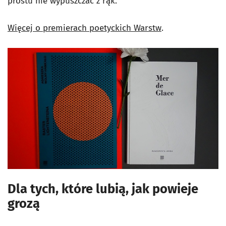
prostu nie wypuszczać z rąk.
Więcej o premierach poetyckich Warstw
.
Dla tych, które lubią, jak powieje
grozą