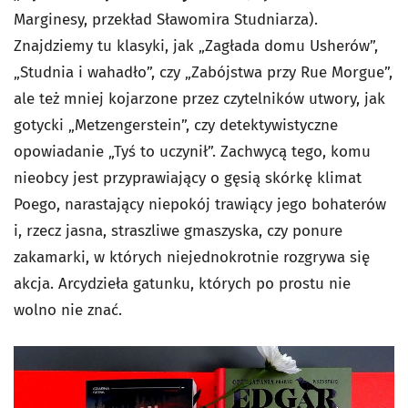
Marginesy, przekład Sławomira Studniarza).
Znajdziemy tu klasyki, jak „Zagłada domu Usherów”,
„Studnia i wahadło”, czy „Zabójstwa przy Rue Morgue”,
ale też mniej kojarzone przez czytelników utwory, jak
gotycki „Metzengerstein”, czy detektywistyczne
opowiadanie „Tyś to uczynił”. Zachwycą tego, komu
nieobcy jest przyprawiający o gęsią skórkę klimat
Poego, narastający niepokój trawiący jego bohaterów
i, rzecz jasna, straszliwe gmaszyska, czy ponure
zakamarki, w których niejednokrotnie rozgrywa się
akcja. Arcydzieła gatunku, których po prostu nie
wolno nie znać.