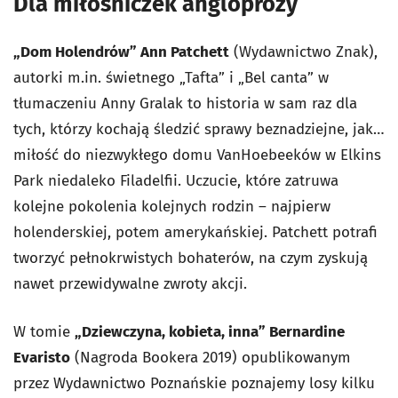
Dla miłośniczek angloprozy
„Dom Holendrów” Ann Patchett
(Wydawnictwo Znak),
autorki m.in. świetnego „Tafta” i „Bel canta” w
tłumaczeniu Anny Gralak to historia w sam raz dla
tych, którzy kochają śledzić sprawy beznadziejne, jak…
miłość do niezwykłego domu VanHoebeeków w Elkins
Park niedaleko Filadelfii. Uczucie, które zatruwa
kolejne pokolenia kolejnych rodzin – najpierw
holenderskiej, potem amerykańskiej. Patchett potrafi
tworzyć pełnokrwistych bohaterów, na czym zyskują
nawet przewidywalne zwroty akcji.
W tomie
„Dziewczyna, kobieta, inna” Bernardine
Evaristo
(Nagroda Bookera 2019) opublikowanym
przez Wydawnictwo Poznańskie poznajemy losy kilku