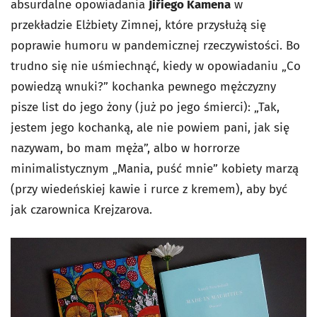
absurdalne opowiadania
Jiřiego Kamena
w
przekładzie Elżbiety Zimnej, które przysłużą się
poprawie humoru w pandemicznej rzeczywistości. Bo
trudno się nie uśmiechnąć, kiedy w opowiadaniu „Co
powiedzą wnuki?” kochanka pewnego mężczyzny
pisze list do jego żony (już po jego śmierci): „Tak,
jestem jego kochanką, ale nie powiem pani, jak się
nazywam, bo mam męża”, albo w horrorze
minimalistycznym „Mania, puść mnie” kobiety marzą
(przy wiedeńskiej kawie i rurce z kremem), aby być
jak czarownica Krejzarova.