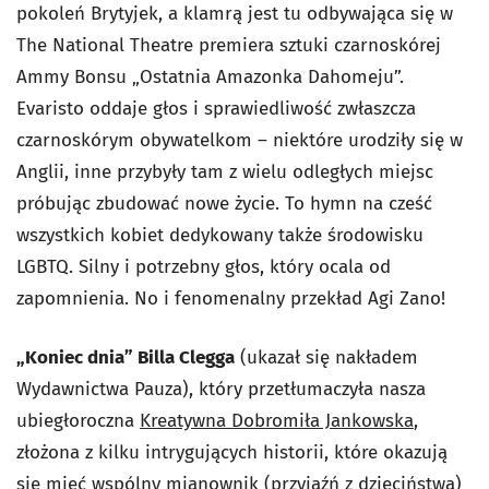
pokoleń Brytyjek, a klamrą jest tu odbywająca się w
The National Theatre premiera sztuki czarnoskórej
Ammy Bonsu „Ostatnia Amazonka Dahomeju”.
Evaristo oddaje głos i sprawiedliwość zwłaszcza
czarnoskórym obywatelkom – niektóre urodziły się w
Anglii, inne przybyły tam z wielu odległych miejsc
próbując zbudować nowe życie. To hymn na cześć
wszystkich kobiet dedykowany także środowisku
LGBTQ. Silny i potrzebny głos, który ocala od
zapomnienia. No i fenomenalny przekład Agi Zano!
„Koniec dnia” Billa Clegga
(ukazał się nakładem
Wydawnictwa Pauza), który przetłumaczyła nasza
ubiegłoroczna
Kreatywna Dobromiła Jankowska
,
złożona z kilku intrygujących historii, które okazują
się mieć wspólny mianownik (przyjaźń z dzieciństwa)