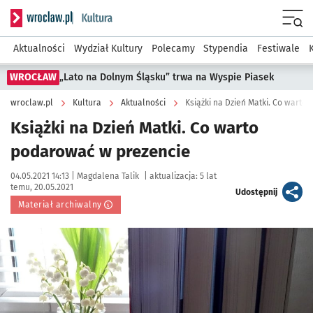
Serwis informacyjny wroclaw.pl podserwis: Kultura
Menu
Aktualności
Wydział Kultury
Polecamy
Stypendia
Festiwale
WROCŁAW
„Lato na Dolnym Śląsku” trwa na Wyspie Piasek
wroclaw.pl
Kultura
Aktualności
Książki na Dzień Matki. Co warto
Książki na Dzień Matki. Co warto
podarować w prezencie
Data publikacji:
Autor:
04.05.2021 14:13 |
Magdalena Talik
|
aktualizacja:
5 lat
temu, 20.05.2021
artykuł
Udostępnij
Materiał archiwalny
Kliknij, aby powiększyć