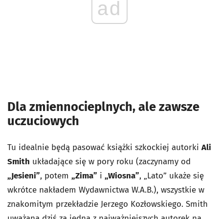
ad
Dla zmiennocieplnych, ale zawsze
uczuciowych
Tu idealnie będą pasować książki szkockiej autorki
Ali
Smith
układające się w pory roku (zaczynamy od
„Jesieni”
, potem
„Zima”
i
„Wiosna”
, „Lato” ukaże się
wkrótce nakładem Wydawnictwa W.A.B.), wszystkie w
znakomitym przekładzie Jerzego Kozłowskiego. Smith
uważana dziś za jedną z najważniejszych autorek na