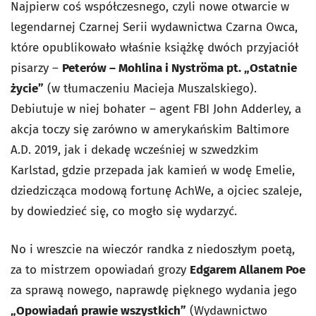
Najpierw coś współczesnego, czyli nowe otwarcie w
legendarnej Czarnej Serii wydawnictwa Czarna Owca,
które opublikowało właśnie książkę dwóch przyjaciół
pisarzy –
Peterów – Mohlina i Nyströma pt. „Ostatnie
życie”
(w tłumaczeniu Macieja Muszalskiego).
Debiutuje w niej bohater – agent FBI John Adderley, a
akcja toczy się zarówno w amerykańskim Baltimore
A.D. 2019, jak i dekadę wcześniej w szwedzkim
Karlstad, gdzie przepada jak kamień w wodę Emelie,
dziedzicząca modową fortunę AchWe, a ojciec szaleje,
by dowiedzieć się, co mogło się wydarzyć.
No i wreszcie na wieczór randka z niedoszłym poetą,
za to mistrzem opowiadań grozy
Edgarem Allanem Poe
za sprawą nowego, naprawdę pięknego wydania jego
„Opowiadań prawie wszystkich”
(Wydawnictwo