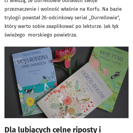
ci wiedzą, że Durrellowie odnaleźli swoje
przeznaczenie i wolność właśnie na Korfu. Na bazie
trylogii powstał 26-odcinkowy serial „Durrellowie”,
który warto sobie zaaplikować po lekturze. Jak łyk
świeżego morskiego powietrza.
Dla lubiących celne riposty i