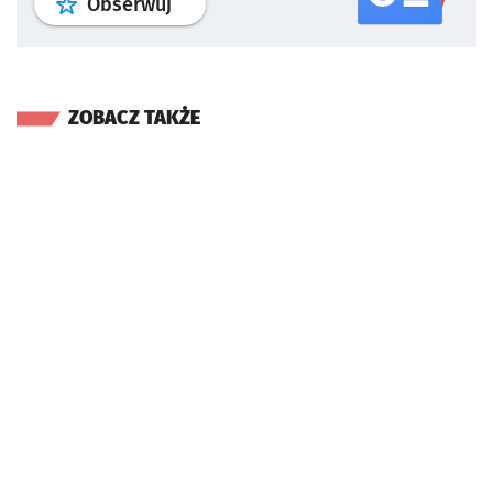
profil
google news
serwisu wroclaw
Obserwuj
ZOBACZ TAKŻE