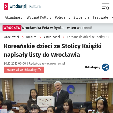
Serwis informacyjny wroclaw.pl podserwis: Kultura
Menu
Aktualności
Wydział Kultury
Polecamy
Stypendia
Festiwale
WROCŁAW
Wrocławska Feta w Rynku - w ten weekend!
wroclaw.pl
Kultura
Aktualności
Koreańskie dzieci ze Stolicy Ksią
Koreańskie dzieci ze Stolicy Książki
napisały listy do Wrocławia
Data publikacji:
Autor:
30.10.2015 00:00 |
Redakcja www.wroclaw.pl
artykuł
Udostępnij
Materiał archiwalny
Kliknij, aby powiększyć