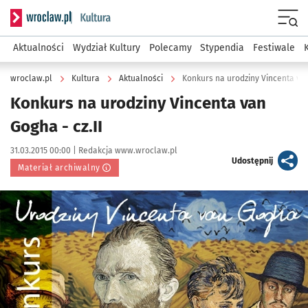
Serwis informacyjny wroclaw.pl podserwis: Kultura
Menu
Aktualności
Wydział Kultury
Polecamy
Stypendia
Festiwale
wroclaw.pl
Kultura
Aktualności
Konkurs na urodziny Vincenta van
Konkurs na urodziny Vincenta van
Gogha - cz.II
Data publikacji:
Autor:
31.03.2015 00:00 |
Redakcja www.wroclaw.pl
artykuł
Udostępnij
Materiał archiwalny
Kliknij, aby powiększyć