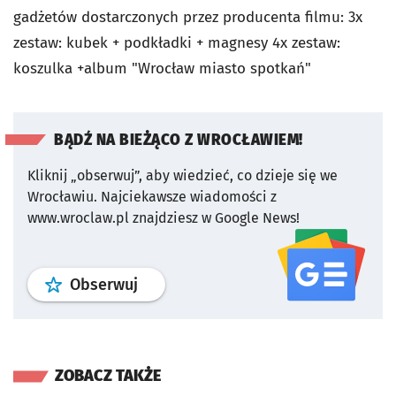
gadżetów dostarczonych przez producenta filmu: 3x
zestaw: kubek + podkładki + magnesy 4x zestaw:
koszulka +album "Wrocław miasto spotkań"
BĄDŹ NA BIEŻĄCO Z WROCŁAWIEM!
Kliknij „obserwuj”, aby wiedzieć, co dzieje się we
Wrocławiu.
Najciekawsze wiadomości z
www.wroclaw.pl znajdziesz w Google News!
profil
google news
serwisu wroclaw
Obserwuj
ZOBACZ TAKŻE