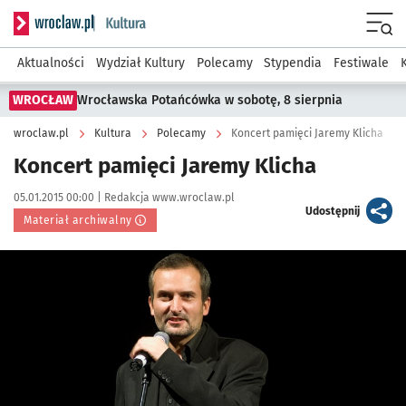
Serwis informacyjny wroclaw.pl podserwis: Kultura
Menu
Aktualności
Wydział Kultury
Polecamy
Stypendia
Festiwale
WROCŁAW
Wrocławska Potańcówka w sobotę, 8 sierpnia
wroclaw.pl
Kultura
Polecamy
Koncert pamięci Jaremy Klicha
Koncert pamięci Jaremy Klicha
Data publikacji:
Autor:
05.01.2015 00:00 |
Redakcja www.wroclaw.pl
artykuł
Udostępnij
Materiał archiwalny
Kliknij, aby powiększyć