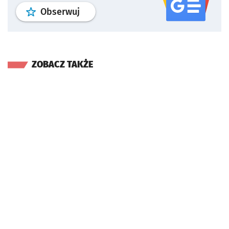
profil
google news
serwisu wroclaw
Obserwuj
ZOBACZ TAKŻE