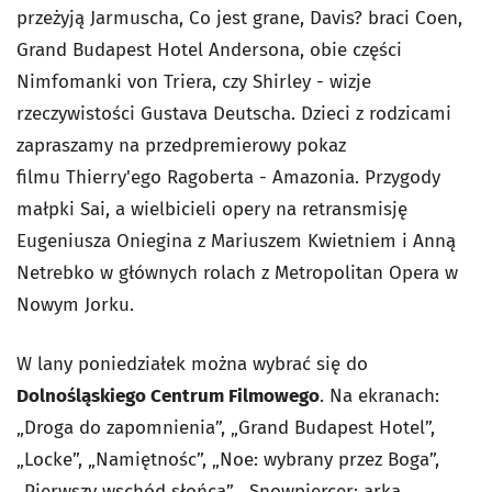
przeżyją
Jarmuscha,
Co jest grane, Davis?
braci Coen,
Grand Budapest Hotel
Andersona, obie części
Nimfomanki
von Triera, czy
Shirley - wizje
rzeczywistości
Gustava Deutscha. Dzieci z rodzicami
zapraszamy na przedpremierowy pokaz
filmu Thierry'ego Ragoberta -
Amazonia. Przygody
małpki Sai
, a wielbicieli opery na retransmisję
Eugeniusza Oniegina
z Mariuszem Kwietniem i Anną
Netrebko w głównych rolach z Metropolitan Opera w
Nowym Jorku.
W lany poniedziałek można wybrać się do
Dolnośląskiego Centrum Filmowego
. Na ekranach:
„Droga do zapomnienia”, „Grand Budapest Hotel”,
„Locke”, „Namiętnośc”, „Noe: wybrany przez Boga”,
„Pierwszy wschód słońca”, „Snowpiercer: arka