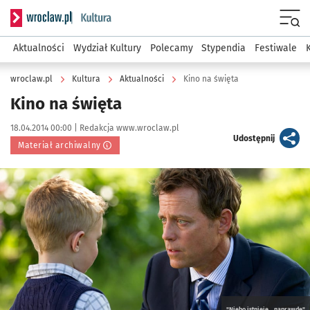
Serwis informacyjny wroclaw.pl podserwis: Kultura
Menu
Aktualności
Wydział Kultury
Polecamy
Stypendia
Festiwale
wroclaw.pl
Kultura
Aktualności
Kino na święta
Kino na święta
Data publikacji:
Autor:
18.04.2014 00:00 |
Redakcja www.wroclaw.pl
artykuł
Udostępnij
Materiał archiwalny
Kliknij, aby powiększyć
"Niebo istnieje... naprawdę"