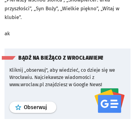
przyszłości”, „Syn Boży”, „Wielkie piękno”, „Witaj w
klubie”.
ak
BĄDŹ NA BIEŻĄCO Z WROCŁAWIEM!
Kliknij „obserwuj”, aby wiedzieć, co dzieje się we
Wrocławiu.
Najciekawsze wiadomości z
www.wroclaw.pl znajdziesz w Google News!
profil
google news
serwisu wroclaw
Obserwuj