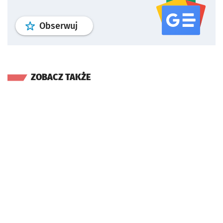
profil
google news
serwisu wroclaw
Obserwuj
ZOBACZ TAKŻE