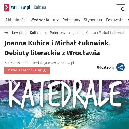
Serwis informacyjny wroclaw.pl podserwis: Kultura
Menu
Aktualności
Wydział Kultury
Polecamy
Stypendia
Festiwale
wroclaw.pl
Kultura
Polecamy
Joanna Kubica i Michał Łukowiak. D
Joanna Kubica i Michał Łukowiak.
Debiuty literackie z Wrocławia
Data publikacji:
Autor:
27.05.2015 00:00 |
Redakcja www.wroclaw.pl
artykuł
Udostępnij
Materiał archiwalny
Kliknij, aby powiększyć