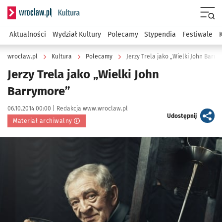
Serwis informacyjny wroclaw.pl podserwis: Kultura
Menu
Aktualności
Wydział Kultury
Polecamy
Stypendia
Festiwale
wroclaw.pl
Kultura
Polecamy
Jerzy Trela jako „Wielki John Barr
Jerzy Trela jako „Wielki John
Barrymore”
Data publikacji:
Autor:
06.10.2014 00:00 |
Redakcja www.wroclaw.pl
artykuł
Udostępnij
Materiał archiwalny
Kliknij, aby powiększyć