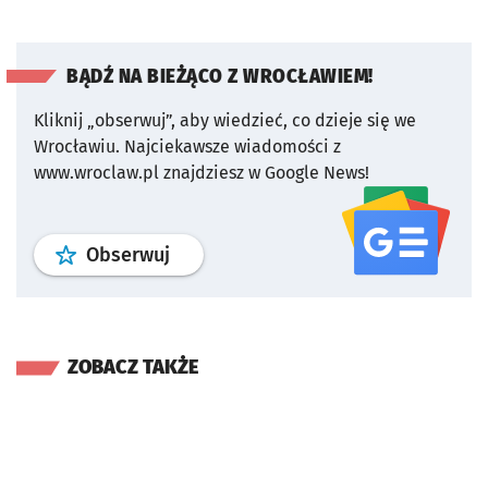
BĄDŹ NA BIEŻĄCO Z WROCŁAWIEM!
Kliknij „obserwuj”, aby wiedzieć, co dzieje się we
Wrocławiu.
Najciekawsze wiadomości z
www.wroclaw.pl znajdziesz w Google News!
profil
google news
serwisu wroclaw
Obserwuj
ZOBACZ TAKŻE