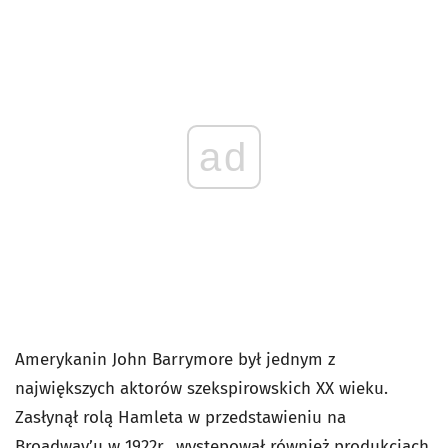
ad
Amerykanin John Barrymore był jednym z
największych aktorów szekspirowskich XX wieku.
Zasłynął rolą Hamleta w przedstawieniu na
Broadway’u w 1922r., występował również produkcjach