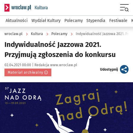
Serwis informacyjny wroclaw.pl podserwis: Kultura
Menu
Aktualności
Wydział Kultury
Polecamy
Stypendia
Festiwale
wroclaw.pl
Kultura
Polecamy
Indywidualność Jazzowa 2021. Przy
Indywidualność Jazzowa 2021.
Przyjmują zgłoszenia do konkursu
Data publikacji:
Autor:
02.04.2021 00:00 |
Redakcja www.wroclaw.pl
artykuł
Udostępnij
Materiał archiwalny
Kliknij, aby powiększyć