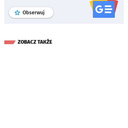
profil
google news
serwisu wroclaw
Obserwuj
ZOBACZ TAKŻE