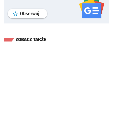
profil
google news
serwisu wroclaw
Obserwuj
ZOBACZ TAKŻE