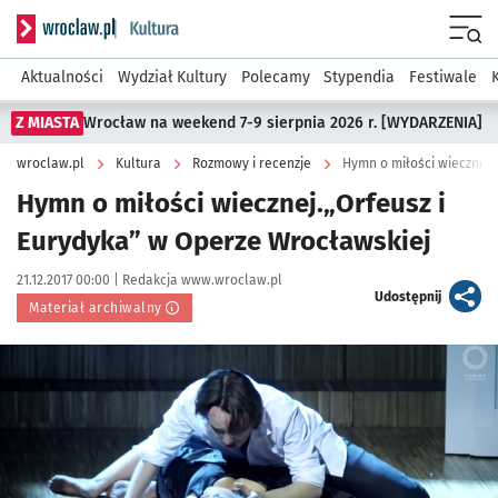
Serwis informacyjny wroclaw.pl podserwis: Kultura
Menu
Aktualności
Wydział Kultury
Polecamy
Stypendia
Festiwale
Z MIASTA
Wrocław na weekend 7-9 sierpnia 2026 r. [WYDARZENIA]
wroclaw.pl
Kultura
Rozmowy i recenzje
Hymn o miłości wiecznej.
Hymn o miłości wiecznej.„Orfeusz i
Eurydyka” w Operze Wrocławskiej
Data publikacji:
Autor:
21.12.2017 00:00 |
Redakcja www.wroclaw.pl
artykuł
Udostępnij
Materiał archiwalny
Kliknij, aby powiększyć