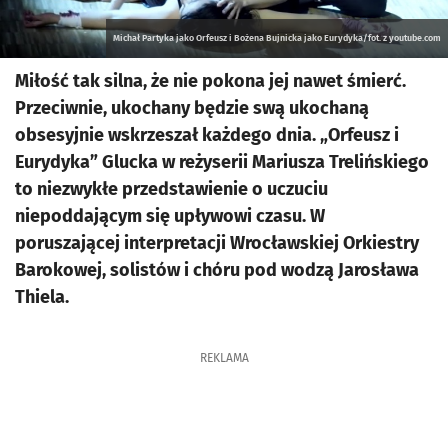
Michał Partyka jako Orfeusz i Bożena Bujnicka jako Eurydyka/fot. z youtube.com
Miłość tak silna, że nie pokona jej nawet śmierć.
Przeciwnie, ukochany będzie swą ukochaną
obsesyjnie wskrzeszał każdego dnia. „Orfeusz i
Eurydyka” Glucka w reżyserii Mariusza Trelińskiego
to niezwykłe przedstawienie o uczuciu
niepoddającym się upływowi czasu. W
poruszającej interpretacji Wrocławskiej Orkiestry
Barokowej, solistów i chóru pod wodzą Jarosława
Thiela.
REKLAMA