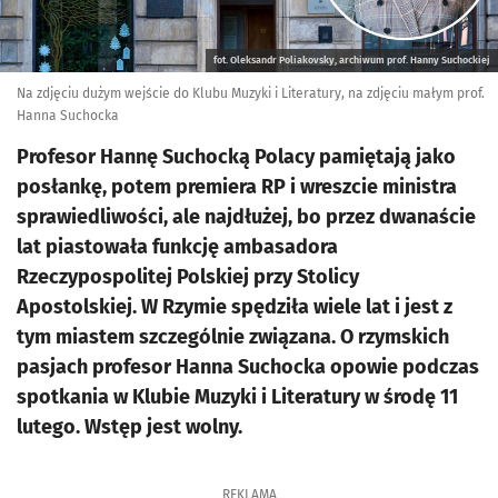
fot. Oleksandr Poliakovsky, archiwum prof. Hanny Suchockiej
Na zdjęciu dużym wejście do Klubu Muzyki i Literatury, na zdjęciu małym prof.
Hanna Suchocka
Profesor Hannę Suchocką Polacy pamiętają jako
posłankę, potem premiera RP i wreszcie ministra
sprawiedliwości, ale najdłużej, bo przez dwanaście
lat piastowała funkcję ambasadora
Rzeczypospolitej Polskiej przy Stolicy
Apostolskiej. W Rzymie spędziła wiele lat i jest z
tym miastem szczególnie związana. O rzymskich
pasjach profesor Hanna Suchocka opowie podczas
spotkania w Klubie Muzyki i Literatury w środę 11
lutego. Wstęp jest wolny.
REKLAMA