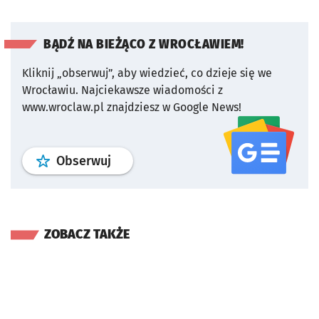
BĄDŹ NA BIEŻĄCO Z WROCŁAWIEM!
Kliknij „obserwuj”, aby wiedzieć, co dzieje się we
Wrocławiu.
Najciekawsze wiadomości z
www.wroclaw.pl znajdziesz w Google News!
profil
google news
serwisu wroclaw
Obserwuj
ZOBACZ TAKŻE