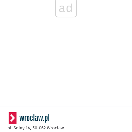
ad
pl. Solny 14,
50-062
Wrocław