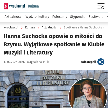
Serwis informacyjny wroclaw.pl podserwis: Kultura
Menu
Aktualności
Wydział Kultury
Polecamy
Stypendia
Festiwale
wroclaw.pl
Kultura
Aktualności
Spotkanie z Hanną Suchocką w Klu
Hanna Suchocka opowie o miłości do
Rzymu. Wyjątkowe spotkanie w Klubie
Muzyki i Literatury
Data publikacji:
Autor:
artykuł
10.02.2026 20:56 |
Magdalena Talik
Udostępnij
Kliknij, aby powiększyć