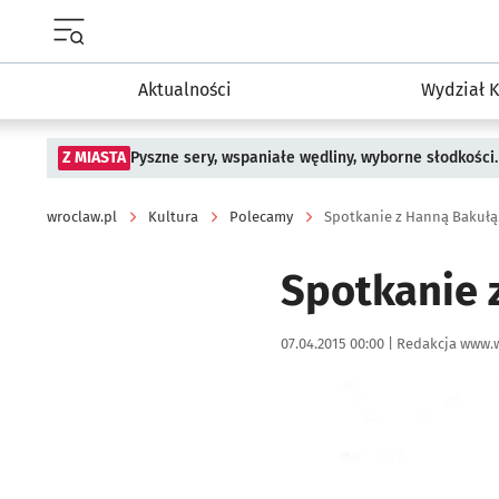
Menu główne portalu wroclaw.pl
Aktualności
Wydział K
Z MIASTA
Pyszne sery, wspaniałe wędliny, wyborne słodkości.
wroclaw.pl
Kultura
Polecamy
Spotkanie z Hanną Bakuł
Spotkanie 
Data publikacji:
Autor:
07.04.2015 00:00 |
Redakcja www.w
Kliknij, aby powiększyć