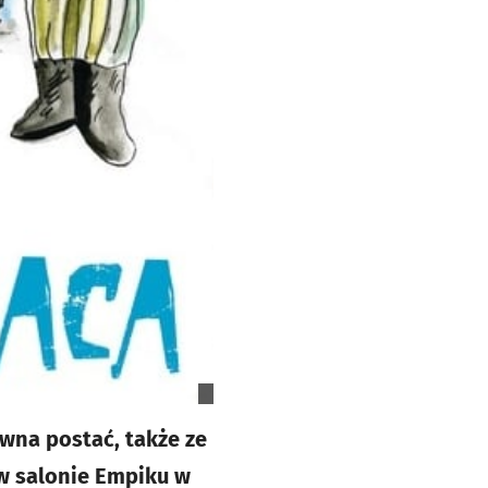
rwna postać, także ze
 w salonie Empiku w