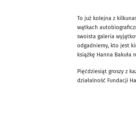
To już kolejna z kilku
wątkach autobiograficzn
swoista galeria wyjątko
odgadniemy, kto jest ki
książkę Hanna Bakuła r
Pięćdziesiąt groszy z 
działalność Fundacji H