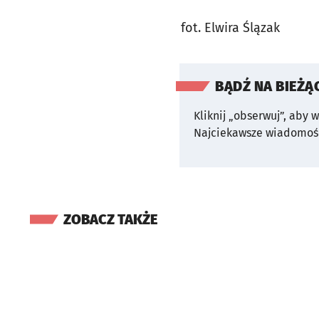
fot. Elwira Ślązak
BĄDŹ NA BIEŻĄ
Kliknij „obserwuj”, aby 
Najciekawsze wiadomośc
ZOBACZ TAKŻE