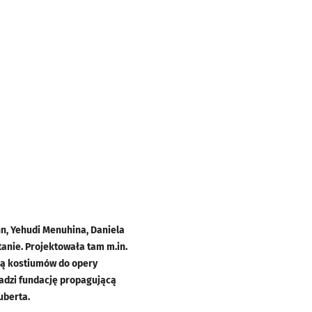
nn, Yehudi Menuhina, Daniela
tanie. Projektowała tam m.in.
rką kostiumów do opery
wadzi fundację propagującą
uberta.