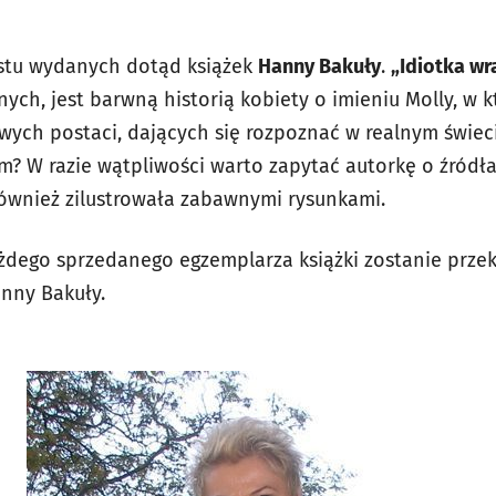
nastu wydanych dotąd książek
Hanny Bakuły
.
„Idiotka wr
ych, jest barwną historią kobiety o imieniu Molly, w kt
wych postaci, dających się rozpoznać w realnym świeci
m? W razie wątpliwości warto zapytać autorkę o źródła 
ównież zilustrowała zabawnymi rysunkami.
każdego sprzedanego egzemplarza książki zostanie prz
anny Bakuły.