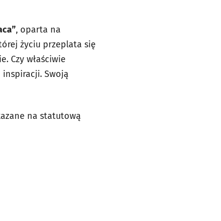
aca”
, oparta na
órej życiu przeplata się
e. Czy właściwie
inspiracji. Swoją
ekazane na statutową