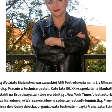
 Wydziału Malarstwa warszawskiej ASP. Portretowała m.in.: Liv Ullma
ką. Pracuje w technice pasteli. Całe lata 80. XX w. spędziła na Manhat
ktakli na Broadwayu, za które wyróżnił ją „New York Times”. Jest auto
e Narodowej w Warszawie. Mówi o sobie, że jest soft-feministką. Pro
piera dwa domy dziecka, organizowała festiwale muzyki Franciszka Sch