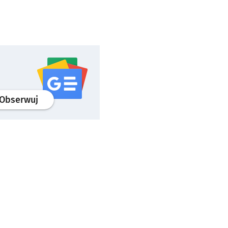
profil
google news
serwisu wroclaw.pl
Obserwuj