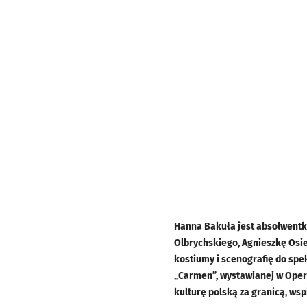
Hanna Bakuła jest absolwentką
Olbrychskiego, Agnieszkę Osiec
kostiumy i scenografię do spe
„Carmen”, wystawianej w Operz
kulturę polską za granicą, ws