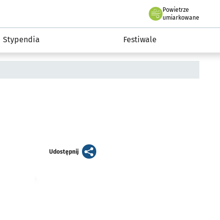
Powietrze
we Wrocławiu
Kultura
umiarkowane
Stypendia
Festiwale
artykuł
Udostępnij