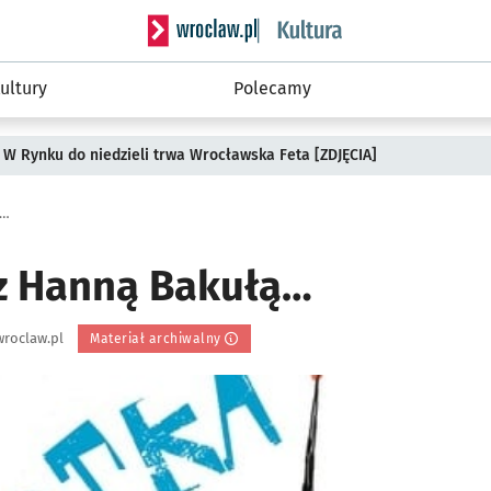
Serwis informacyjny wroclaw.pl podserwis: 
ultury
Polecamy
 W Rynku do niedzieli trwa Wrocławska Feta [ZDJĘCIA]
ą…
z Hanną Bakułą…
roclaw.pl
Materiał archiwalny