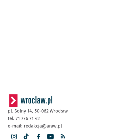
pl. Solny 14,
50-062
Wrocław
tel. 71 776 71 42
e-mail:
redakcja@araw.pl