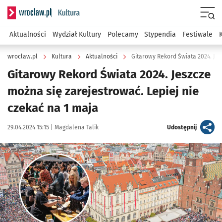
Serwis informacyjny wroclaw.pl podserwis: Kultura
Menu
Aktualności
Wydział Kultury
Polecamy
Stypendia
Festiwale
wroclaw.pl
Kultura
Aktualności
Gitarowy Rekord Świata 2024. Jak
Gitarowy Rekord Świata 2024. Jeszcze
można się zarejestrować. Lepiej nie
czekać na 1 maja
Data publikacji:
Autor:
artykuł
29.04.2024 15:15 |
Magdalena Talik
Udostępnij
Kliknij, aby powiększyć