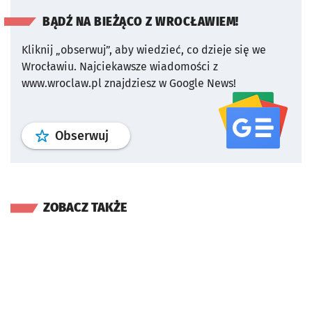
BĄDŹ NA BIEŻĄCO Z WROCŁAWIEM!
Kliknij „obserwuj”, aby wiedzieć, co dzieje się we
Wrocławiu.
Najciekawsze wiadomości z
www.wroclaw.pl znajdziesz w Google News!
profil
google news
serwisu wroclaw
Obserwuj
ZOBACZ TAKŻE